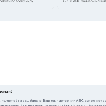
работы по всему миру
GPU и ASIC майнеры майнят
деньги?
числяет её на ваш баланс. Ваш компьютер или ASIC выполняет в
награждение. Большая часть награды идёт майнерам — Kryptex 