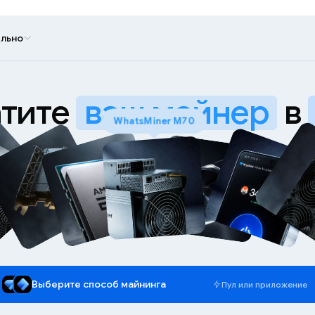
льно
тите
ваш майнер
в
WhatsMiner M70
Выберите способ майнинга
Пул или приложение