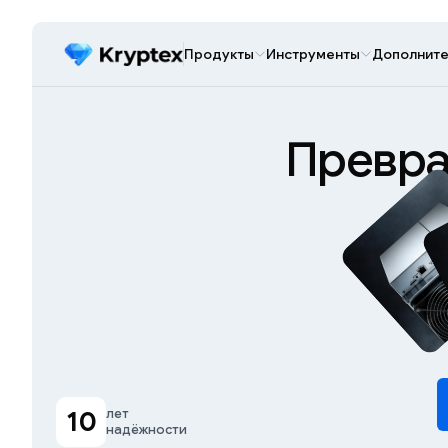
Продукты
Инструменты
Дополните
Превра
10
лет
надёжности