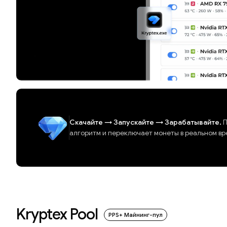
Скачайте
→
Запускайте
→
Зарабатывайте.
П
алгоритм и переключает монеты в реальном вр
Kryptex Pool
PPS+ Майнинг-пул