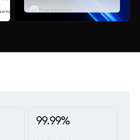
База разгонов
Telegram-бот
99.99%