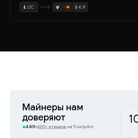
$
·
€
·
₽
ETH
BTC
USDT
LTC
ETH
Майнеры нам
доверяют
1
•
420+ отзывов
на Trustpilot
4.8/5