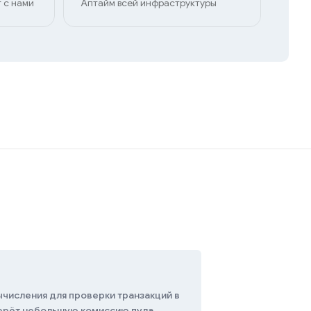
 с нами
Аптайм всей инфраструктуры
ычисления для проверки транзакций в
берёт небольшую комиссию пула.