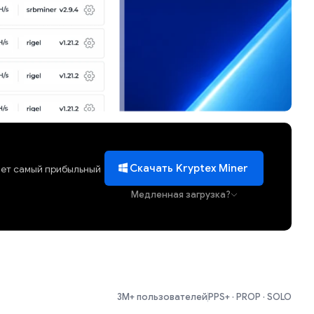
Скачать Kryptex Miner
ает самый прибыльный
Медленная загрузка?
3M+ пользователей
PPS+ · PROP · SOLO