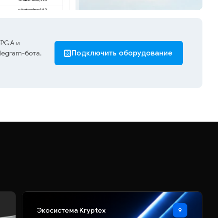
FPGA и
legram-бота.
Подключить оборудование
Экосистема Kryptex
9