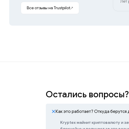
Лет 
Все отзывы на Trustpilot
Остались вопросы?
Как это работает? Откуда берутся 
Kryptex майнит криптовалюту и за
блокчейне и получает за это воз