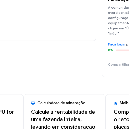
A comunidad
overclock sã
configuraçõe
equipamento
clique em "Ú
"Inútil".
Faça login
p
0%
Compartilha
Calculadora de mineração
Melh
PU for
Calcule a rentabilidade de
Compa
uma fazenda inteira,
o ret
levando em consideração
placas