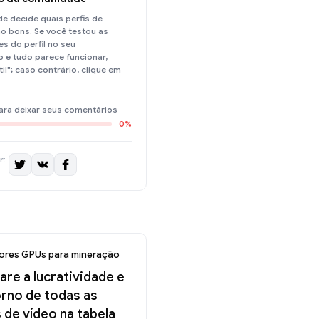
e decide quais perfis de
o bons. Se você testou as
s do perfil no seu
 e tudo parece funcionar,
til"; caso contrário, clique em
ara deixar seus comentários
0%
r:
ores GPUs para mineração
re a lucratividade e
orno de todas as
 de vídeo na tabela