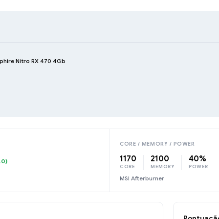
phire Nitro RX 470 4Gb
CORE / MEMORY / POWER
1170
2100
40%
.0)
CORE
MEMORY
POWER
MSI Afterburner
Pontuaçã