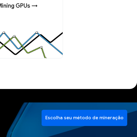
Mining GPUs →
Escolha seu método de mineração