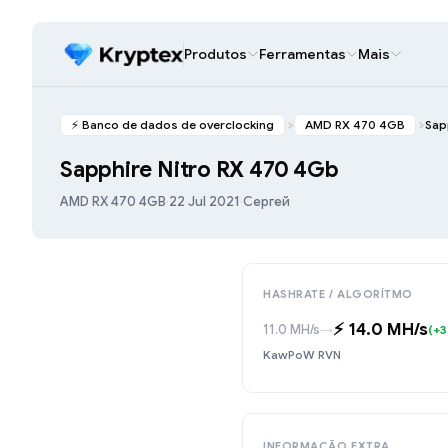
Produtos
Ferramentas
Mais
⚡️ Banco de dados de overclocking
AMD RX 470 4GB
Sap
Sapphire Nitro RX 470 4Gb
AMD RX 470 4GB
·
22 Jul 2021
·
Сергей
HASHRATE / ALGORÍTMO
⚡️ 14.0 MH/s
11.0 MH/s
→
(+3
KawPoW RVN
INFORMAÇÃO EXTRA