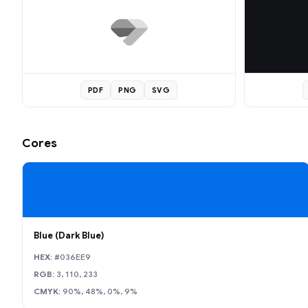
PDF
PNG
SVG
Cores
Blue (Dark Blue)
HEX:
#036EE9
RGB:
3, 110, 233
CMYK:
90%, 48%, 0%, 9%