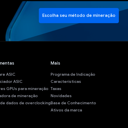
Escolha seu método de mineração
mentas
Mais
are ASIC
Programa de Indicação
ciador ASIC
Características
res GPUs para mineração
Taxas
adora de mineração
Novidades
de dados de overclocking
Base de Conhecimento
Ativos da marca