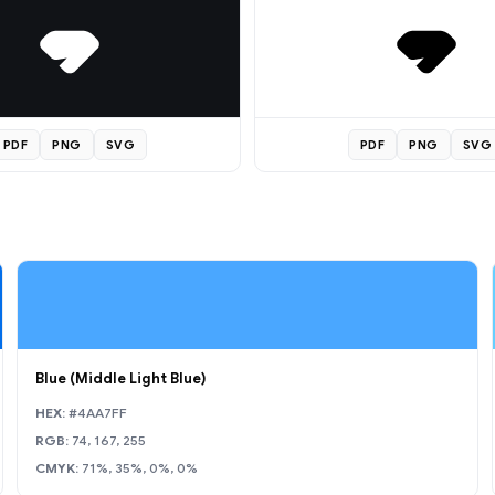
PDF
PNG
SVG
PDF
PNG
SVG
Blue (Middle Light Blue)
HEX:
#4AA7FF
RGB:
74, 167, 255
CMYK:
71%, 35%, 0%, 0%