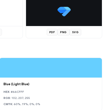
PDF
PNG
SVG
Blue (Light Blue)
HEX:
#66CFFF
RGB:
102, 207, 255
CMYK:
60%, 19%, 0%, 0%