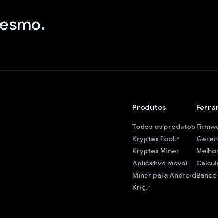
mesmo.
Produtos
Ferra
Todos os produtos
Firmw
Kryptex Pool
Geren
Kryptex Miner
Melho
Aplicativo móvel
Calcul
Miner para Android
Banco 
Krig