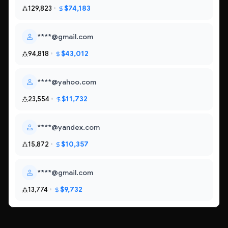
$74,183
129,823
****@gmail.com
$43,012
94,818
****@yahoo.com
$11,732
23,554
****@yandex.com
$10,357
15,872
****@gmail.com
$9,732
13,774