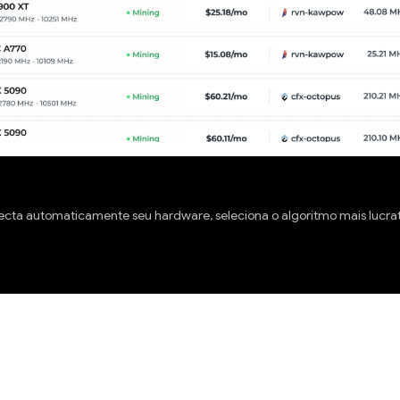
ecta automaticamente seu hardware, seleciona o algoritmo mais lucra