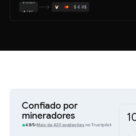
$
·
€
·
R$
LTC
ETH
Confiado por
mineradores
1
•
Mais de 420 avaliações
no Trustpilot
4.8/5