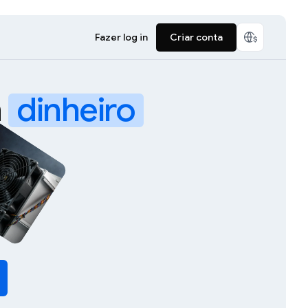
Fazer log in
Criar conta
m
dinheiro