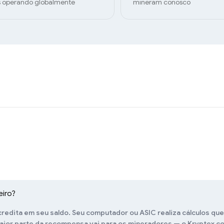
 operando globalmente
mineram conosco
eiro?
edita em seu saldo. Seu computador ou ASIC realiza cálculos que
ior parte da recompensa vai para os mineradores — o Kryptex co