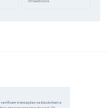
infraestrutura
 verificam transações na blockchain e
bra uma pequena taxa do pool. Os