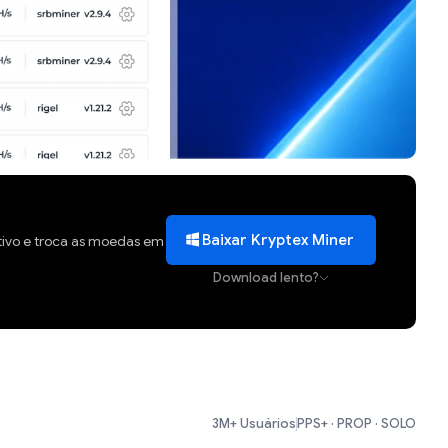
Baixar Kryptex Miner
tivo e troca as moedas em
Download lento?
3M+ Usuários
PPS+ · PROP · SOLO