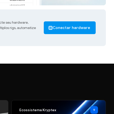
cte seu hardware.
plos rigs, automatize
Conectar hardware
Ecossistema Kryptex
9