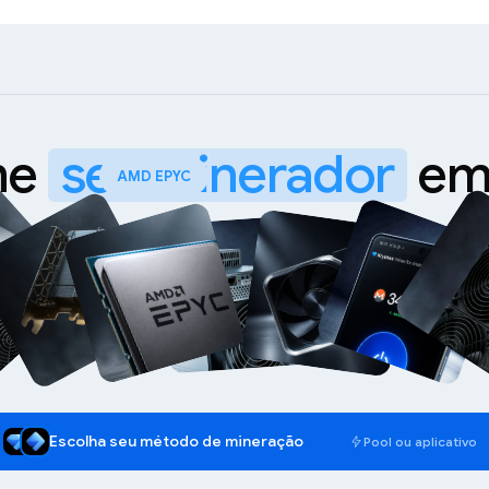
me
seu minerador
e
WhatsMiner M70
Escolha seu método de mineração
Pool ou aplicativo