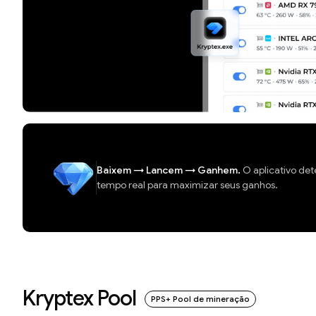
Baixem
→
Lancem
→
Ganhem.
O aplicativo det
tempo real para maximizar seus ganhos.
Kryptex Pool
PPS+ Pool de mineração