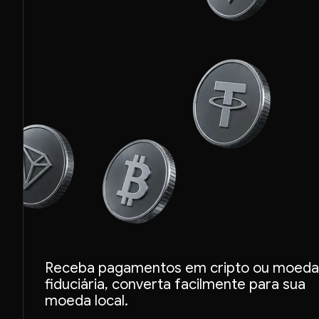
ETH
Receba pagamentos em cripto ou moeda
fiduciária, converta facilmente para sua
BTC
moeda local.
USDT