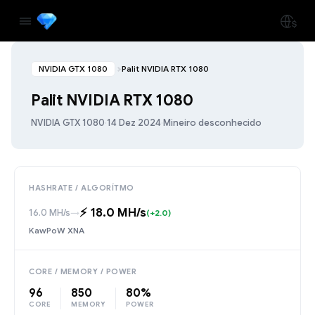
NVIDIA GTX 1080
Palit NVIDIA RTX 1080
Palit NVIDIA RTX 1080
NVIDIA GTX 1080
·
14 Dez 2024
·
Mineiro desconhecido
HASHRATE / ALGORÍTMO
⚡️ 18.0 MH/s
16.0 MH/s
→
(+2.0)
KawPoW XNA
CORE / MEMORY / POWER
96
850
80%
CORE
MEMORY
POWER