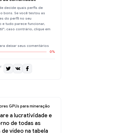
e decide quais perfis de
o bons. Se você testou as
s do perfil no seu
 e tudo parece funcionar,
til"; caso contrário, clique em
ara deixar seus comentários
0%
r:
ores GPUs para mineração
re a lucratividade e
orno de todas as
 de vídeo na tabela