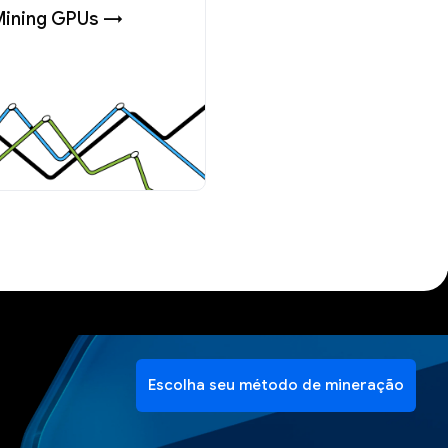
Mining GPUs →
Escolha seu método de mineração