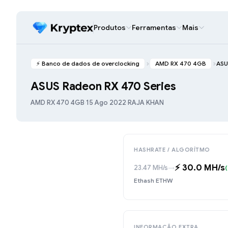
Produtos
Ferramentas
Mais
⚡️ Banco de dados de overclocking
AMD RX 470 4GB
ASU
ASUS Radeon RX 470 Series
AMD RX 470 4GB
·
15 Ago 2022
·
RAJA KHAN
HASHRATE / ALGORÍTMO
⚡️ 30.0 MH/s
23.47 MH/s
→
(
Ethash ETHW
INFORMAÇÃO EXTRA