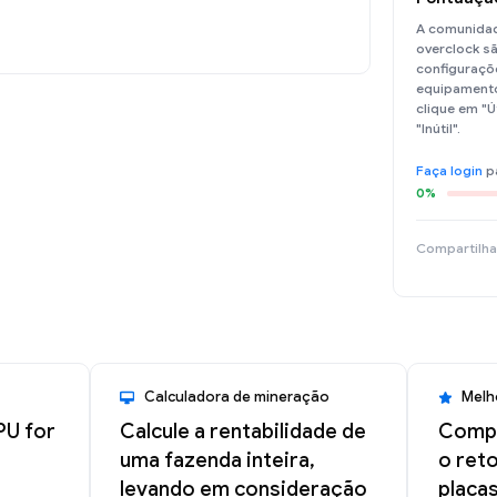
A comunidad
overclock sã
configuraçõe
equipamento
clique em "Ú
"Inútil".
Faça login
p
0%
Compartilha
Calculadora de mineração
Melh
PU for
Calcule a rentabilidade de
Compa
uma fazenda inteira,
o ret
levando em consideração
placas