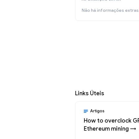
Não há informações extras
Links Úteis
Artigos
How to overclock G
Ethereum mining →