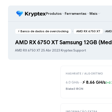
Produtos
Ferramentas
Mais
⚡️ Banco de dados de overclocking
AMD RX 6750 XT
AMD 
AMD RX 6750 XT Samsung 12GB (Med
AMD RX 6750 XT
·
25 Abr 2023
·
Kryptex Support
HASHRATE / ALGORÍTMO
⚡️ 8.66 GH/s
6.0 GH/s
→
(+2.
Blake3 IRON
INFORMAÇÃO EXTRA