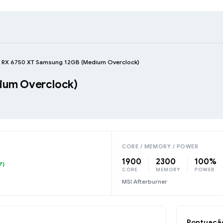
RX 6750 XT Samsung 12GB (Medium Overclock)
ium Overclock)
CORE / MEMORY / POWER
1900
2300
100%
7)
CORE
MEMORY
POWER
MSI Afterburner
Pontuaçã