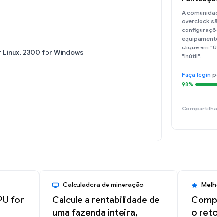
A comunidad
overclock sã
configuraçõe
equipamento
clique em "Ú
r Linux, 2300 for Windows
"Inútil".
Faça login
p
98%
Compartilha
Calculadora de mineração
Melh
PU for
Calcule a rentabilidade de
Compa
uma fazenda inteira,
o ret