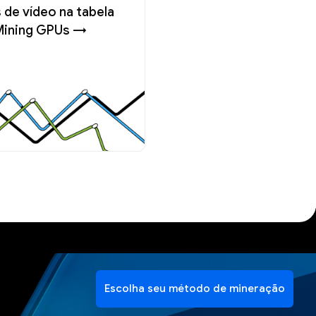
 de vídeo na tabela
Mining GPUs →
Escolha seu método de mineração