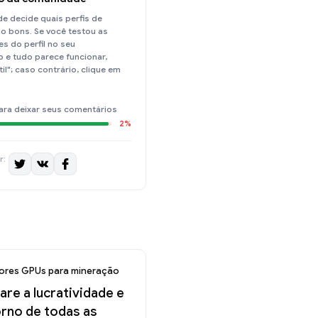
e decide quais perfis de
o bons. Se você testou as
s do perfil no seu
 e tudo parece funcionar,
til"; caso contrário, clique em
ara deixar seus comentários
2%
r:
ores GPUs para mineração
re a lucratividade e
orno de todas as