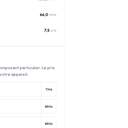
66,0
MH/s
7,5
kH/s
mposant particulier. Le prix
votre appareil.
TH/s
MH/s
MH/s