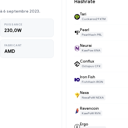
Hashrate
 à 6 septembre 2023.
Tari
Cuckaroo29 XTM
PUISSANCE
Pearl
230,0W
PearlHash PRL
Neurai
FABRICANT
AMD
KawPow XNA
Conflux
Octopus CFX
Iron Fish
FishHash IRON
Nexa
NexaPoW NEXA
Ravencoin
KawPoW RVN
Ergo