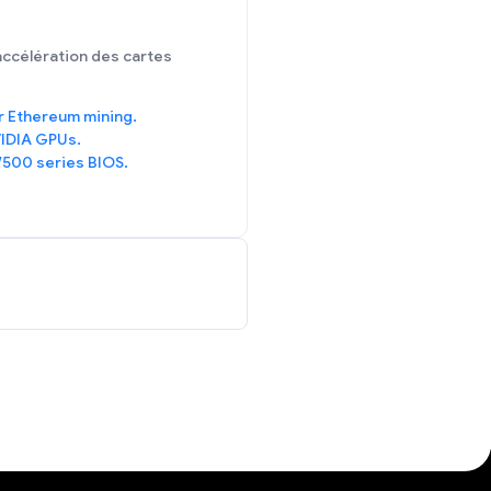
accélération des cartes
:
r Ethereum mining.
IDIA GPUs.
/500 series BIOS.