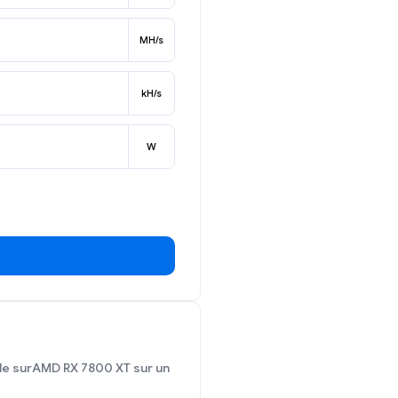
MH/s
kH/s
W
able surAMD RX 7800 XT sur un