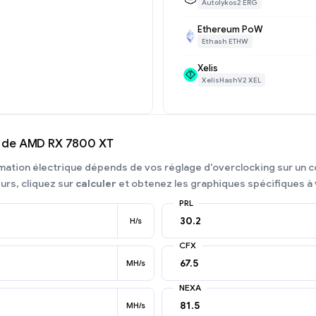
Autolykos2 ERG
Ethereum PoW
Ethash ETHW
Xelis
XelisHashV2 XEL
 de AMD RX 7800 XT
mation électrique dépends de vos réglage d'overclocking sur un co
eurs, cliquez sur
calculer
et obtenez les graphiques spécifiques à 
PRL
H/s
CFX
MH/s
NEXA
MH/s