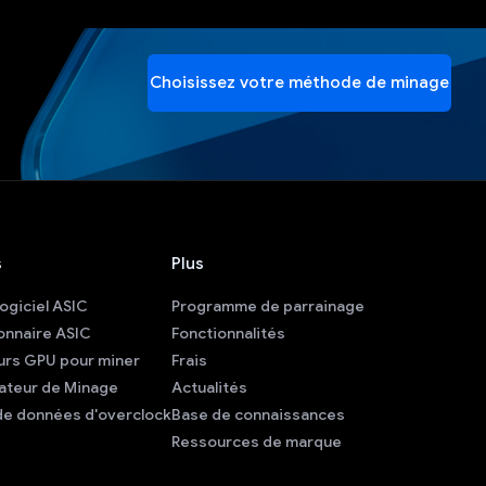
Choisissez votre méthode de minage
s
Plus
ogiciel ASIC
Programme de parrainage
onnaire ASIC
Fonctionnalités
urs GPU pour miner
Frais
lateur de Minage
Actualités
de données d'overclock
Base de connaissances
Ressources de marque