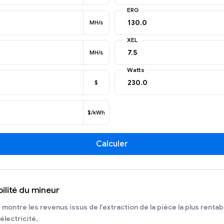
ERG
MH/s
XEL
MH/s
Watts
$
$/kWh
Calculer
ilité du mineur
é
montre les revenus issus de l'extraction de la pièce la plus rent
électricité.