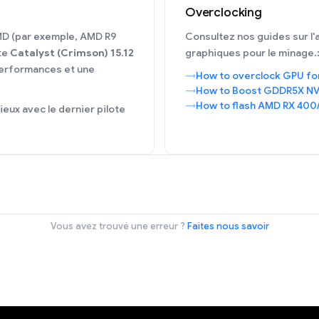
Overclocking
MD (par exemple, AMD R9
Consultez nos guides sur l'
te
Catalyst (Crimson) 15.12
graphiques pour le minage.
performances et une
How to overclock GPU fo
How to Boost GDDR5X NV
How to flash AMD RX 400
eux avec le dernier pilote
Vous avez trouvé une erreur ?
Faites nous savoir