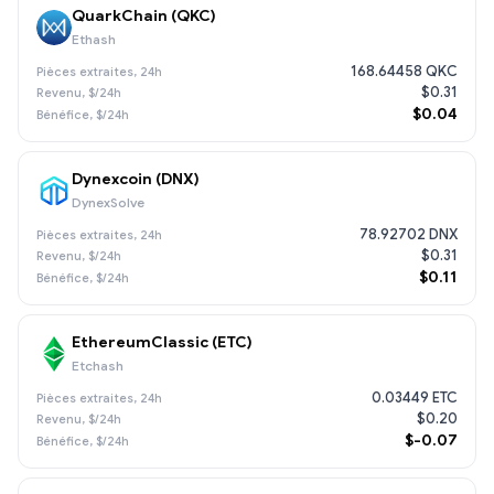
QuarkChain (QKC)
Ethash
168.64458 QKC
$0.31
$0.04
Dynexcoin (DNX)
DynexSolve
78.92702 DNX
$0.31
$0.11
EthereumClassic (ETC)
Etchash
0.03449 ETC
$0.20
$-0.07