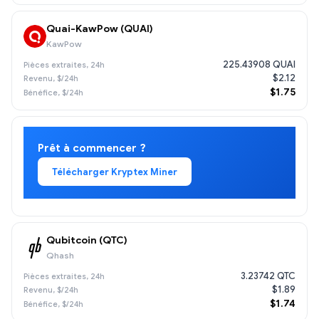
Quai-KawPow (QUAI)
KawPow
225.43908 QUAI
$2.12
$1.75
Prêt à commencer ?
Télécharger Kryptex Miner
Qubitcoin (QTC)
Qhash
3.23742 QTC
$1.89
$1.74