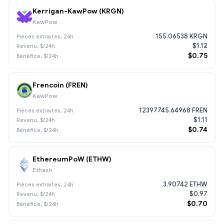
Kerrigan-KawPow (KRGN)
KawPow
155.06538 KRGN
$1.12
$0.75
Frencoin (FREN)
KawPow
12397745.64968 FREN
$1.11
$0.74
EthereumPoW (ETHW)
Ethash
3.90742 ETHW
$0.97
$0.70