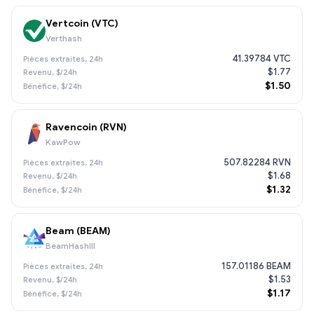
Vertcoin (VTC)
Verthash
41.39784 VTC
$1.77
$1.50
Ravencoin (RVN)
KawPow
507.82284 RVN
$1.68
$1.32
Beam (BEAM)
BeamHashIII
157.01186 BEAM
$1.53
$1.17