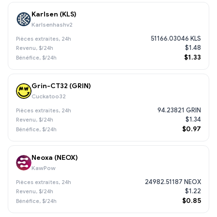
Karlsen (KLS)
Karlsenhashv2
51166.03046 KLS
$1.48
$1.33
Grin-CT32 (GRIN)
Cuckatoo32
94.23821 GRIN
$1.34
$0.97
Neoxa (NEOX)
KawPow
24982.51187 NEOX
$1.22
$0.85