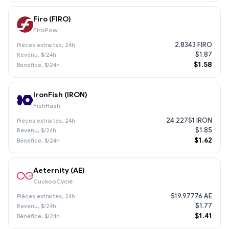
Firo (FIRO)
FiroPow
2.8343 FIRO
$1.87
$1.58
IronFish (IRON)
FishHash
24.22751 IRON
$1.85
$1.62
Aeternity (AE)
CuckooCycle
519.97776 AE
$1.77
$1.41