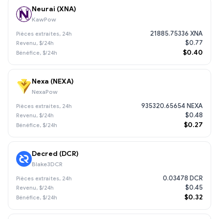
Neurai (XNA)
KawPow
21885.75336 XNA
$0.77
$0.40
Nexa (NEXA)
NexaPow
935320.65654 NEXA
$0.48
$0.27
Decred (DCR)
Blake3DCR
0.03478 DCR
$0.45
$0.32