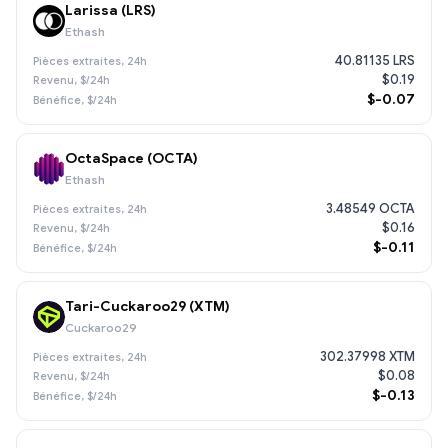
Larissa (LRS)
Ethash
40.81135 LRS
$0.19
$-0.07
OctaSpace (OCTA)
Ethash
3.48549 OCTA
$0.16
$-0.11
Tari-Cuckaroo29 (XTM)
Cuckaroo29
302.37998 XTM
$0.08
$-0.13