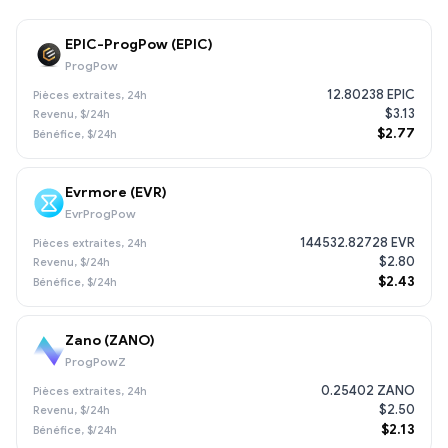
EPIC-ProgPow (EPIC)
ProgPow
12.80238 EPIC
$3.13
$2.77
Evrmore (EVR)
EvrProgPow
144532.82728 EVR
$2.80
$2.43
Zano (ZANO)
ProgPowZ
0.25402 ZANO
$2.50
$2.13