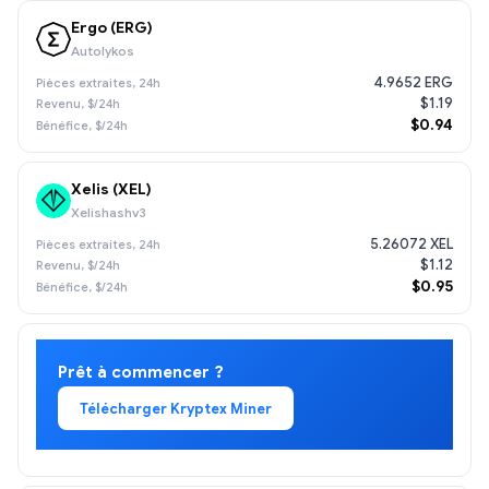
Ergo (ERG)
Autolykos
4.9652 ERG
$1.19
$0.94
Xelis (XEL)
Xelishashv3
5.26072 XEL
$1.12
$0.95
Prêt à commencer ?
Télécharger Kryptex Miner