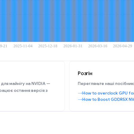
Розгін
 для майнігу на NVIDIA —
Перегляньте наші посібники
рацює остання версія з
How to overclock GPU fo
How to Boost GDDR5X NV