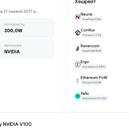
Хешрейт
 21 червня 2017 р..
Neurai
KawPow XNA
ПОТУЖНІСТЬ
Conflux
300,0W
Octopus CFX
Ravencoin
ВИРОБНИК
NVIDIA
KawPoW RVN
Ergo
Autolykos2 ERG
Ethereum PoW
Ethash ETHW
Xelis
XelisHashV2 XEL
у NVIDIA V100