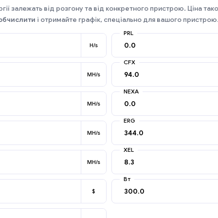
гії залежать від розгону та від конкретного пристрою. Ціна так
обчислити
і отримайте графік, спеціально для вашого пристрою
PRL
H/s
CFX
MH/s
NEXA
MH/s
ERG
MH/s
XEL
MH/s
Вт
$