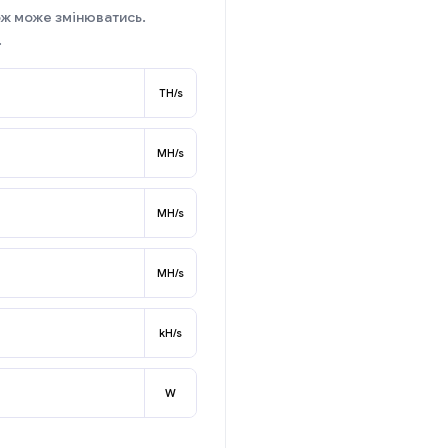
ож може змінюватись.
.
TH/s
MH/s
MH/s
MH/s
kH/s
W