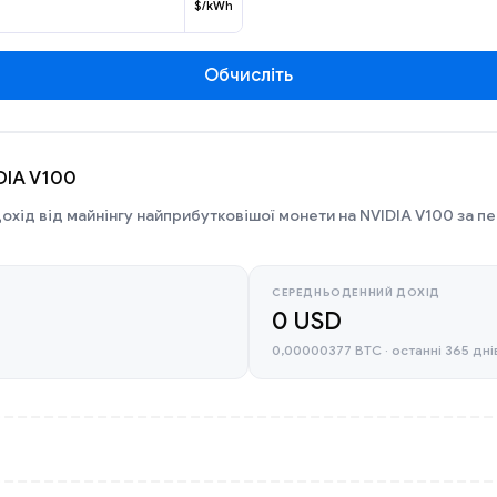
$/kWh
Обчисліть
IDIA V100
охід від майнінгу найприбутковішої монети на NVIDIA V100 за пе
СЕРЕДНЬОДЕННИЙ ДОХІД
0 USD
0,00000377 BTC · останні 365 дні