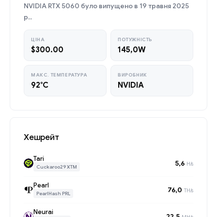
NVIDIA RTX 5060 було випущено в 19 травня 2025
р..
ЦІНА
ПОТУЖНІСТЬ
$300.00
145,0W
МАКС. ТЕМПЕРАТУРА
ВИРОБНИК
92°C
NVIDIA
Хешрейт
Tari
5,6
H/s
Cuckaroo29 XTM
Pearl
76,0
TH/s
PearlHash PRL
Neurai
22,5
MH/s