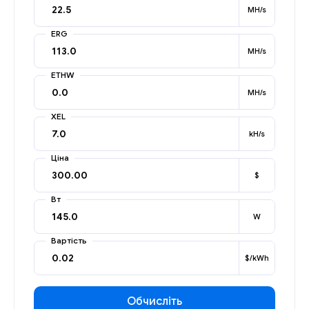
MH/s
ERG
MH/s
ETHW
MH/s
XEL
kH/s
Ціна
$
Вт
W
Вартість
$/kWh
Обчисліть