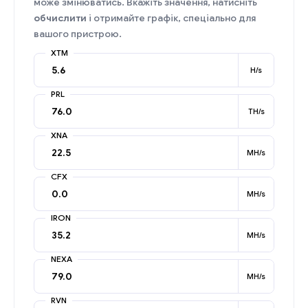
може змінюватись. Вкажіть значення, натисніть
обчислити
і отримайте графік, спеціально для
вашого пристрою.
XTM
H/s
PRL
TH/s
XNA
MH/s
CFX
MH/s
IRON
MH/s
NEXA
MH/s
RVN