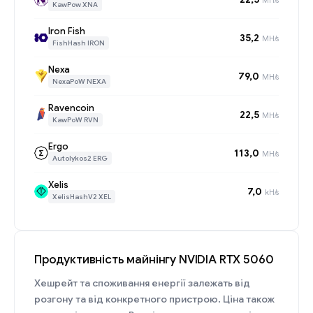
KawPow XNA
Iron Fish
35,2
MH/s
FishHash IRON
Nexa
79,0
MH/s
NexaPoW NEXA
Ravencoin
22,5
MH/s
KawPoW RVN
Ergo
113,0
MH/s
Autolykos2 ERG
Xelis
7,0
kH/s
XelisHashV2 XEL
Продуктивність майнінгу NVIDIA RTX 5060
Хешрейт та споживання енергії залежать від
розгону та від конкретного пристрою. Ціна також