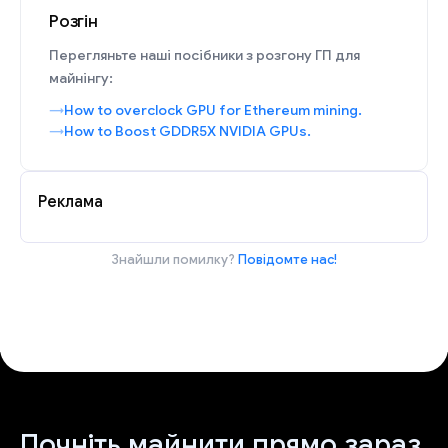
Розгін
Перегляньте наші посібники з розгону ГП для
майнінгу:
How to overclock GPU for Ethereum mining.
How to Boost GDDR5X NVIDIA GPUs.
Реклама
Знайшли помилку?
Повідомте нас!
Почніть майнити прямо зараз.