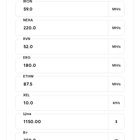
IRON
MH/s
NEXA
MH/s
RVN
MH/s
ERG
MH/s
ETHW
MH/s
XEL
kH/s
Ціна
$
Вт