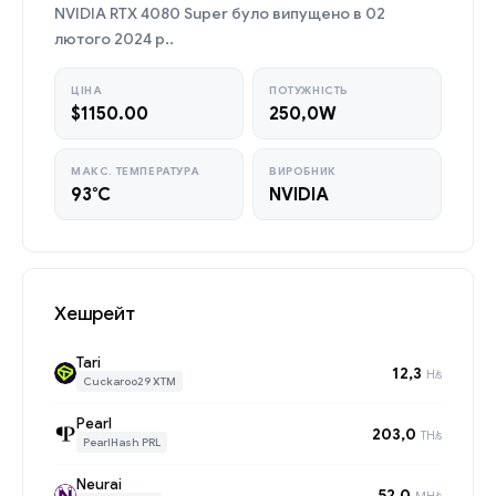
NVIDIA RTX 4080 Super було випущено в 02
лютого 2024 р..
ЦІНА
ПОТУЖНІСТЬ
$1150.00
250,0W
МАКС. ТЕМПЕРАТУРА
ВИРОБНИК
93°C
NVIDIA
Хешрейт
Tari
12,3
H/s
Cuckaroo29 XTM
Pearl
203,0
TH/s
PearlHash PRL
Neurai
52,0
MH/s