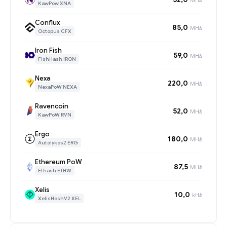
KawPow XNA
Conflux
85,0
MH/s
Octopus CFX
Iron Fish
59,0
MH/s
FishHash IRON
Nexa
220,0
MH/s
NexaPoW NEXA
Ravencoin
52,0
MH/s
KawPoW RVN
Ergo
180,0
MH/s
Autolykos2 ERG
Ethereum PoW
87,5
MH/s
Ethash ETHW
Xelis
10,0
kH/s
XelisHashV2 XEL