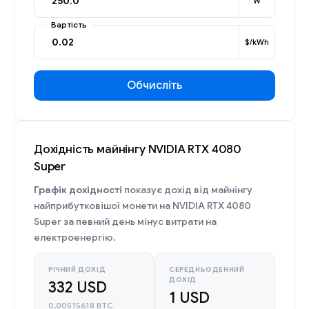
W
Вартість
$/kWh
Обчисліть
Дохідність майнінгу NVIDIA RTX 4080
Super
Графік дохідності
показує дохід від майнінгу
найприбутковішої монети на NVIDIA RTX 4080
Super за певний день мінус витрати на
електроенергію.
РІЧНИЙ ДОХІД
СЕРЕДНЬОДЕННИЙ
ДОХІД
332 USD
1 USD
0,00515618 BTC