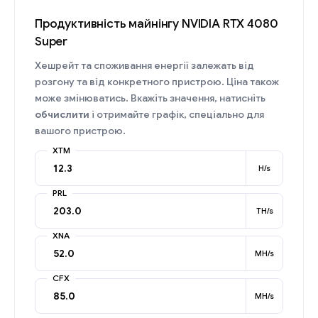
Продуктивність майнінгу NVIDIA RTX 4080
Super
Хешрейт та споживання енергії залежать від
розгону та від конкретного пристрою. Ціна також
може змінюватись. Вкажіть значення, натисніть
обчислити
і отримайте графік, спеціально для
вашого пристрою.
XTM
H/s
PRL
TH/s
XNA
MH/s
CFX
MH/s