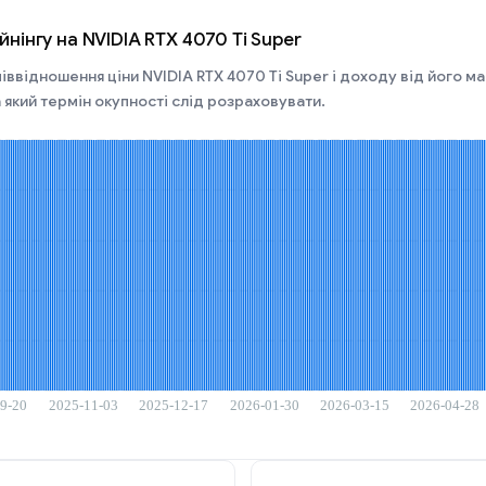
нінгу на NVIDIA RTX 4070 Ti Super
іввідношення ціни NVIDIA RTX 4070 Ti Super і доходу від його майн
 який термін окупності слід розраховувати.