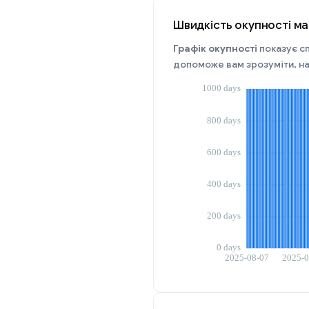
Швидкість окупності май
Графік окупності
показує сп
допоможе вам зрозуміти, на