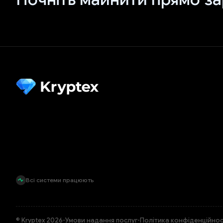
Всі системи працюють
© Kryptex 2026
•
Умови надання послуг
•
Політика конфіденційнос