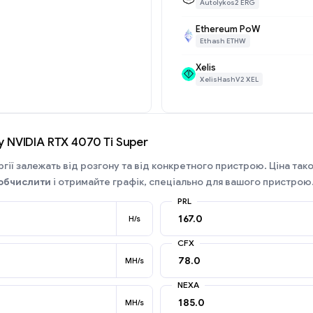
Autolykos2 ERG
Ethereum PoW
Ethash ETHW
Xelis
XelisHashV2 XEL
 NVIDIA RTX 4070 Ti Super
гії залежать від розгону та від конкретного пристрою. Ціна так
обчислити
і отримайте графік, спеціально для вашого пристрою
PRL
H/s
CFX
MH/s
NEXA
MH/s