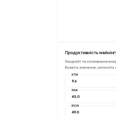
Продуктивність майнінгу
Хешрейт та споживання енер
Вкажіть значення, натисніть
XTM
XNA
IRON