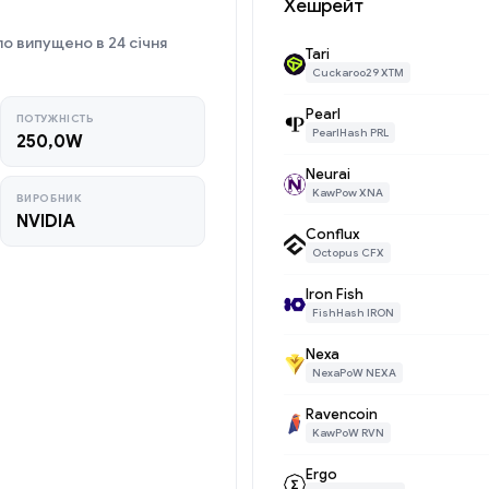
Хешрейт
ло випущено в 24 січня
Tari
Cuckaroo29 XTM
Pearl
ПОТУЖНІСТЬ
PearlHash PRL
250,0W
Neurai
KawPow XNA
ВИРОБНИК
NVIDIA
Conflux
Octopus CFX
Iron Fish
FishHash IRON
Nexa
NexaPoW NEXA
Ravencoin
KawPoW RVN
Ergo