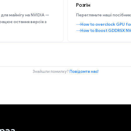
Розгін
 для майнігу на NVIDIA —
Перегляньте наші посібники
рацює остання версія з
How to overclock GPU fo
How to Boost GDDR5X NV
Знайшли помилку?
Повідомте нас!
раз.