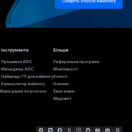
Оберіть спосіб майнінгу
Інструменти
Більше
Прошивка ASIC
Реферальна програма
Менеджер ASIC
Можливості
Найкращі ГП для майнінгу
Комісії
Калькулятор майнінгу
Новини
d
База даних по розгону
База знань
Медіакіт