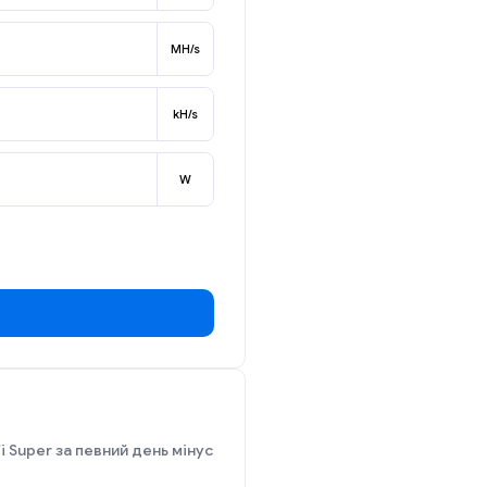
MH/s
kH/s
W
i Super за певний день мінус