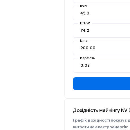
RVN
ETHW
Ціна
Вартість
Дохідність майнінгу NVI
Графік дохідності
показує д
витрати на електроенергію.