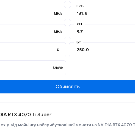
ERG
MH/s
XEL
MH/s
Вт
$
$/kWh
Обчисліть
DIA RTX 4070 Ti Super
охід від майнінгу найприбутковішої монети на NVIDIA RTX 4070 T