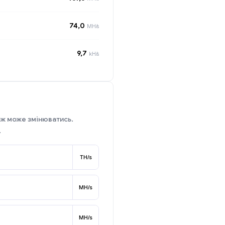
74,0
MH/s
9,7
kH/s
ож може змінюватись.
.
TH/s
MH/s
MH/s