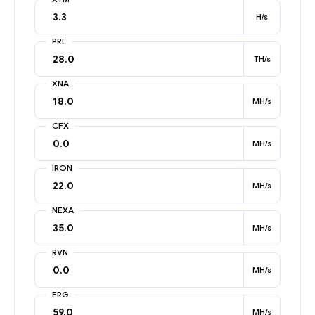
H/s
PRL
TH/s
XNA
MH/s
CFX
MH/s
IRON
MH/s
NEXA
MH/s
RVN
MH/s
ERG
MH/s