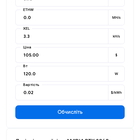
ETHW
MH/s
XEL
kH/s
Ціна
$
Вт
W
Вартість
$/kWh
Обчисліть