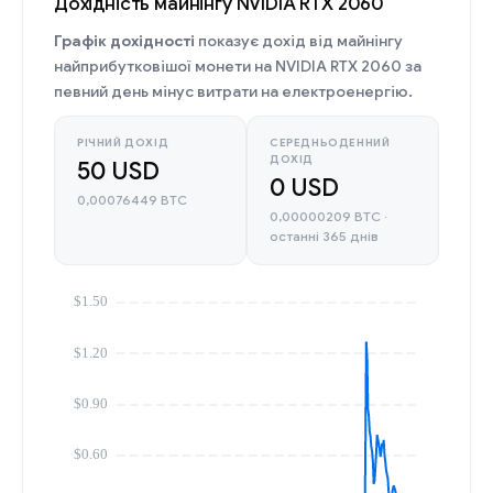
Дохідність майнінгу NVIDIA RTX 2060
Графік дохідності
показує дохід від майнінгу
найприбутковішої монети на NVIDIA RTX 2060 за
певний день мінус витрати на електроенергію.
РІЧНИЙ ДОХІД
СЕРЕДНЬОДЕННИЙ
ДОХІД
50 USD
0 USD
0,00076449 BTC
0,00000209 BTC ·
останні 365 днів