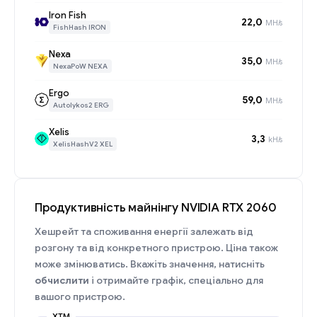
Iron Fish
22,0
MH/s
FishHash IRON
Nexa
35,0
MH/s
NexaPoW NEXA
Ergo
59,0
MH/s
Autolykos2 ERG
Xelis
3,3
kH/s
XelisHashV2 XEL
Продуктивність майнінгу NVIDIA RTX 2060
Хешрейт та споживання енергії залежать від
розгону та від конкретного пристрою. Ціна також
може змінюватись. Вкажіть значення, натисніть
обчислити
і отримайте графік, спеціально для
вашого пристрою.
XTM