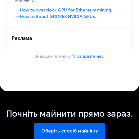
майнінгу:
How to overclock GPU for Ethereum mining.
How to Boost GDDR5X NVIDIA GPUs.
Реклама
Знайшли помилку?
Повідомте нас!
Почніть майнити прямо зараз.
Оберіть спосіб майнінгу