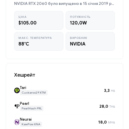
NVIDIA RTX 2060 було випущено в 15 січня 2019 р..
ЦІНА
ПОТУЖНІСТЬ
$105.00
120,0W
МАКС. ТЕМПЕРАТУРА
ВИРОБНИК
88°C
NVIDIA
Хешрейт
Tari
3,3
H/s
Cuckaroo29 XTM
Pearl
28,0
TH/s
PearlHash PRL
Neurai
18,0
MH/s
KawPow XNA