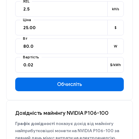
XEL
kH/s
Ціна
$
Вт
W
Вартість
$/kWh
Обчисліть
Дохідність майнінгу NVIDIA P106-100
Графік дохідності
показує дохід від майнінгу
найприбутковішої монети на NVIDIA P106-100 за
певний день мінус витрати на електроенергію.