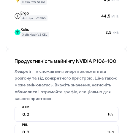
NexaPoW NEXA
Ergo
44,5
MH/s
Autolykos2 ERG
Xelis
2,5
kH/s
XelisHashV2 XEL
Продуктивність майнінгу NVIDIA P106-100
Хешрейт та споживання енергії залежать від
розгону та від конкретного пристрою. Ціна також
може змінюватись. Вкажіть значення, натисніть
обчислити
і отримайте графік, спеціально для
вашого пристрою.
XTM
H/s
PRL
TH/s