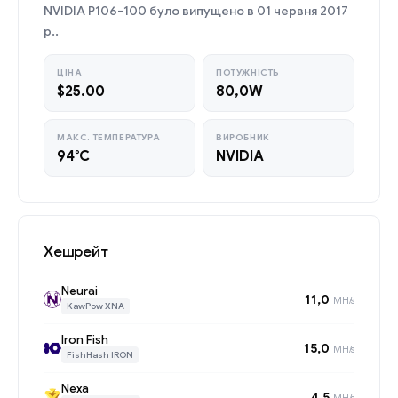
NVIDIA P106-100 було випущено в 01 червня 2017
р..
ЦІНА
ПОТУЖНІСТЬ
$25.00
80,0W
МАКС. ТЕМПЕРАТУРА
ВИРОБНИК
94°C
NVIDIA
Хешрейт
Neurai
11,0
MH/s
KawPow XNA
Iron Fish
15,0
MH/s
FishHash IRON
Nexa
4,5
MH/s