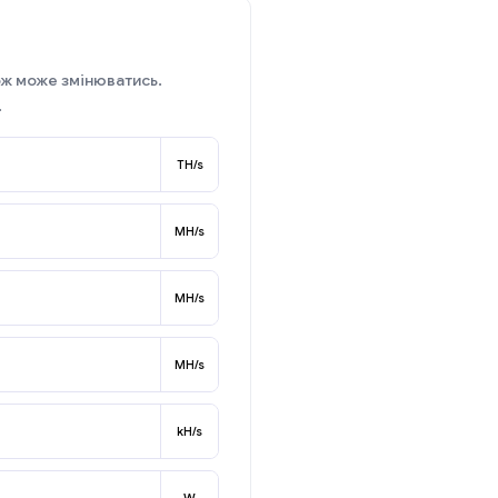
ож може змінюватись.
.
TH/s
MH/s
MH/s
MH/s
kH/s