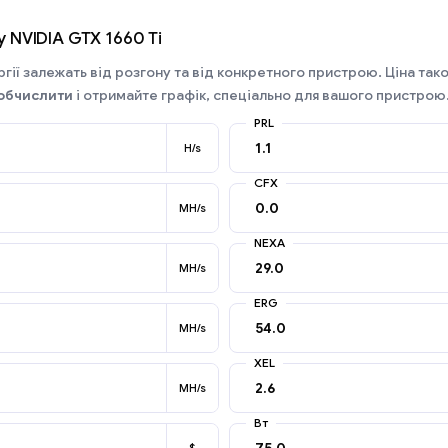
 NVIDIA GTX 1660 Ti
гії залежать від розгону та від конкретного пристрою. Ціна так
обчислити
і отримайте графік, спеціально для вашого пристрою
PRL
H/s
CFX
MH/s
NEXA
MH/s
ERG
MH/s
XEL
MH/s
Вт