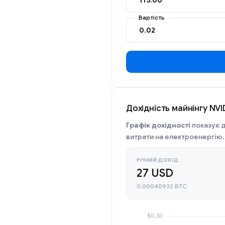
Вартість
Дохідність майнінгу NVI
Графік дохідності
показує д
витрати на електроенергію.
РІЧНИЙ ДОХІД
27 USD
0,00040932 BTC