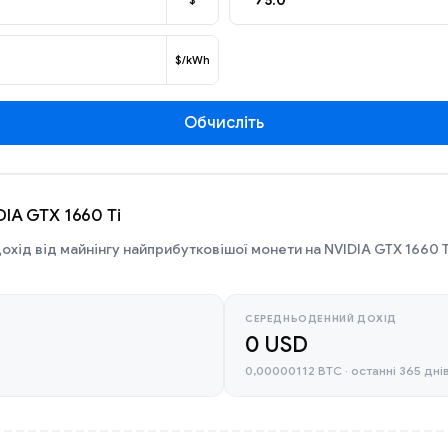
$
$/kWh
Обчисліть
DIA GTX 1660 Ti
охід від майнінгу найприбутковішої монети на NVIDIA GTX 1660 T
СЕРЕДНЬОДЕННИЙ ДОХІД
0 USD
0,00000112 BTC · останні 365 дні