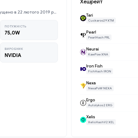
Хешрейт
ущено в 22 лютого 2019 р..
Tari
Cuckaroo29 XTM
ПОТУЖНІСТЬ
Pearl
75,0W
PearlHash PRL
Neurai
ВИРОБНИК
NVIDIA
KawPow XNA
Iron Fish
FishHash IRON
Nexa
NexaPoW NEXA
Ergo
Autolykos2 ERG
Xelis
XelisHashV2 XEL