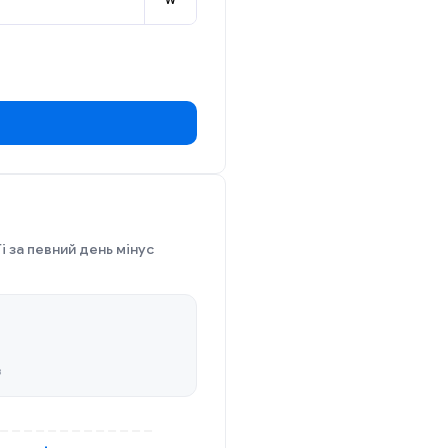
W
i за певний день мінус
в