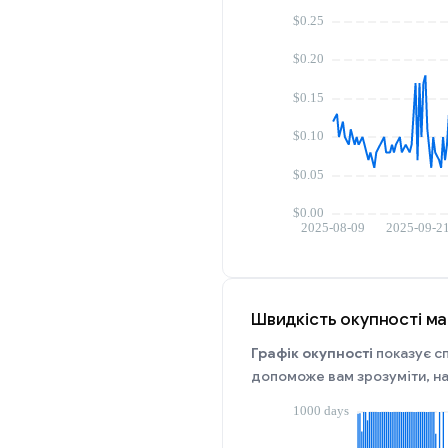
Швидкість окупності май
Графік окупності
показує сп
допоможе вам зрозуміти, на