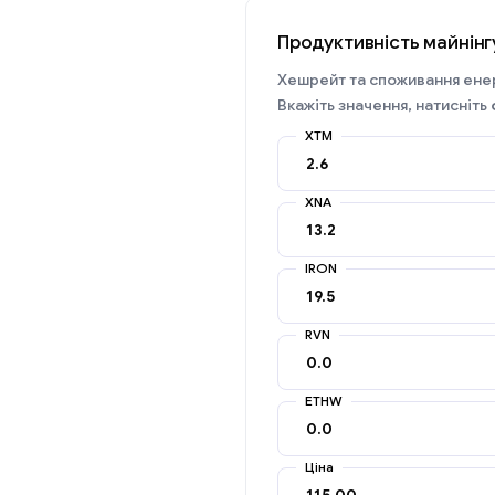
Продуктивність майнінгу
Хешрейт та споживання енер
Вкажіть значення, натисніть
XTM
XNA
IRON
RVN
ETHW
Ціна