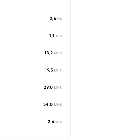
2,6
H/s
1,1
TH/s
13,2
MH/s
19,5
MH/s
29,0
MH/s
54,0
MH/s
2,6
kH/s