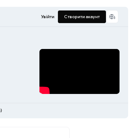
Увійти
Створити акаунт
)