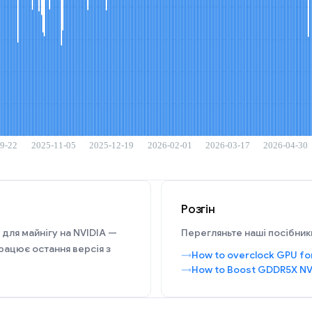
Розгін
 для майнігу на NVIDIA —
Перегляньте наші посібники
рацює остання версія з
How to overclock GPU fo
How to Boost GDDR5X NV