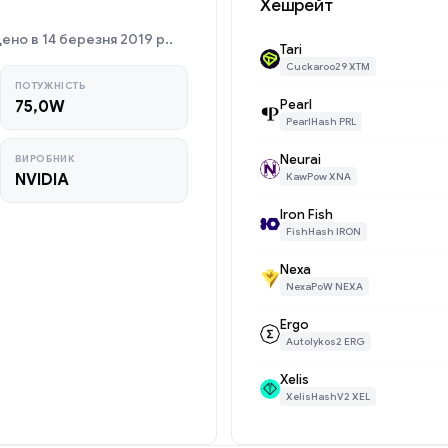
Хешрейт
но в 14 березня 2019 р..
Tari
Cuckaroo29 XTM
ПОТУЖНІСТЬ
Pearl
75,0W
PearlHash PRL
Neurai
ВИРОБНИК
NVIDIA
KawPow XNA
Iron Fish
FishHash IRON
Nexa
NexaPoW NEXA
Ergo
Autolykos2 ERG
Xelis
XelisHashV2 XEL