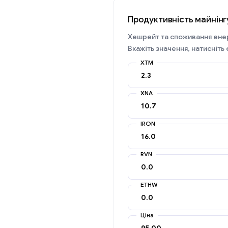
Продуктивність майнінг
Хешрейт та споживання енер
Вкажіть значення, натисніть
XTM
XNA
IRON
RVN
ETHW
Ціна