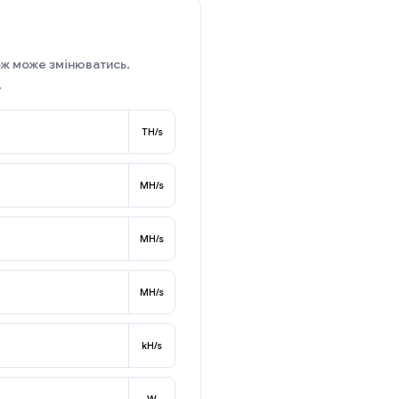
ож може змінюватись.
.
TH/s
MH/s
MH/s
MH/s
kH/s