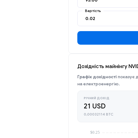
Вартість
Дохідність майнінгу NV
Графік дохідності
показує д
на електроенергію.
РІЧНИЙ ДОХІД
21 USD
0,00032114 BTC