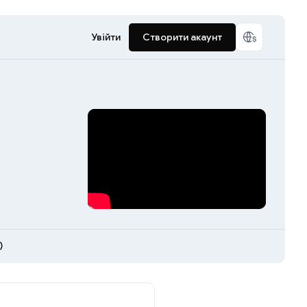
Увійти
Створити акаунт
)