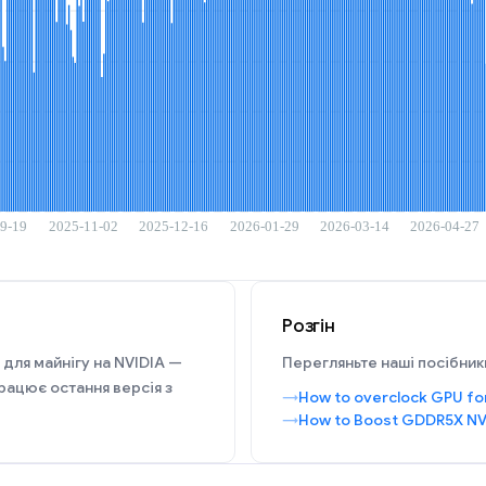
Розгін
 для майнігу на NVIDIA —
Перегляньте наші посібники
рацює остання версія з
How to overclock GPU fo
How to Boost GDDR5X NV