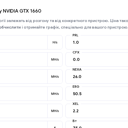
у NVIDIA GTX 1660
гії залежать від розгону та від конкретного пристрою. Ціна так
обчислити
і отримайте графік, спеціально для вашого пристрою
PRL
H/s
CFX
MH/s
NEXA
MH/s
ERG
MH/s
XEL
MH/s
Вт