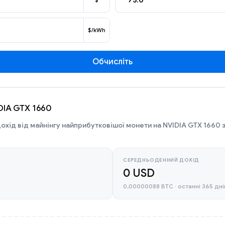
$
$/kWh
Обчисліть
IDIA GTX 1660
охід від майнінгу найприбутковішої монети на NVIDIA GTX 1660 
СЕРЕДНЬОДЕННИЙ ДОХІД
0 USD
0,00000088 BTC · останні 365 дні