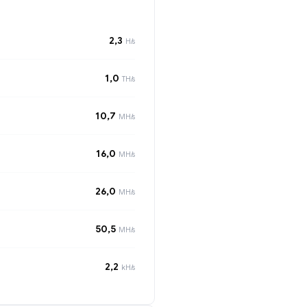
2,3
H/s
1,0
TH/s
10,7
MH/s
16,0
MH/s
26,0
MH/s
50,5
MH/s
2,2
kH/s