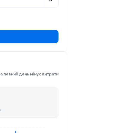
W
за певний день мінус витрати
в