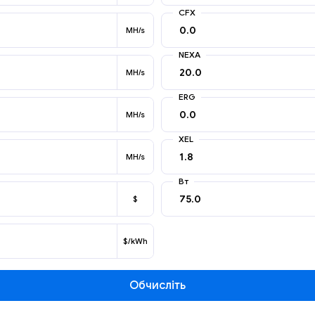
CFX
MH/s
NEXA
MH/s
ERG
MH/s
XEL
MH/s
Вт
$
$/kWh
Обчисліть