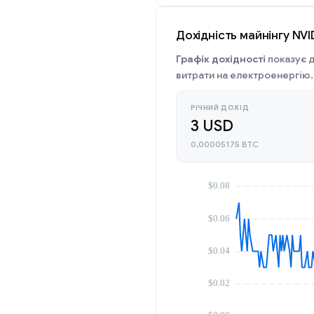
Дохідність майнінгу NV
Графік дохідності
показує д
витрати на електроенергію.
РІЧНИЙ ДОХІД
3 USD
0,00005175 BTC