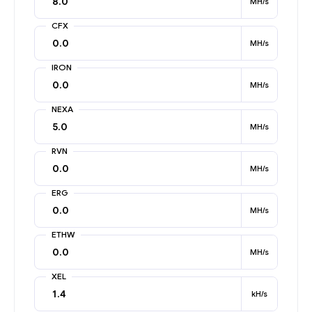
MH/s
CFX
MH/s
IRON
MH/s
NEXA
MH/s
RVN
MH/s
ERG
MH/s
ETHW
MH/s
XEL
kH/s