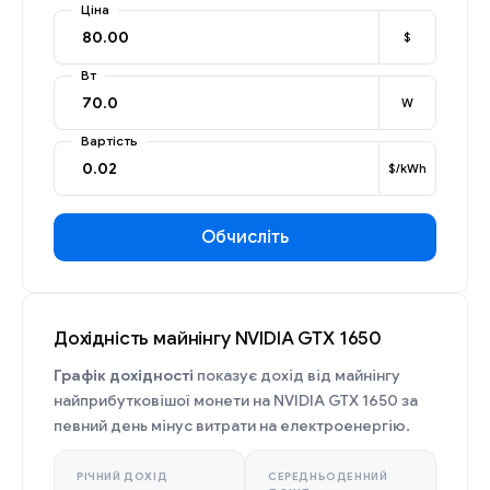
Ціна
$
Вт
W
Вартість
$/kWh
Обчисліть
Дохідність майнінгу NVIDIA GTX 1650
Графік дохідності
показує дохід від майнінгу
найприбутковішої монети на NVIDIA GTX 1650 за
певний день мінус витрати на електроенергію.
РІЧНИЙ ДОХІД
СЕРЕДНЬОДЕННИЙ