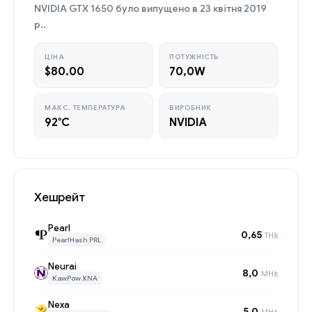
NVIDIA GTX 1650 було випущено в 23 квітня 2019
р..
ЦІНА
ПОТУЖНІСТЬ
$80.00
70,0W
МАКС. ТЕМПЕРАТУРА
ВИРОБНИК
92°C
NVIDIA
Хешрейт
Pearl
0,65
TH/s
PearlHash PRL
Neurai
8,0
MH/s
KawPow XNA
Nexa
5,0
MH/s