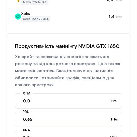
NexaPoW NEXA
Xelis
1,4
kH/s
XelisHashV2 XEL
Продуктивність майнінгу NVIDIA GTX 1650
Хешрейт та споживання енергії залежать від
розгону та від конкретного пристрою. Ціна також
може змінюватись. Вкажіть значення, натисніть
обчислити
і отримайте графік, спеціально для
вашого пристрою.
XTM
H/s
PRL
TH/s
XNA