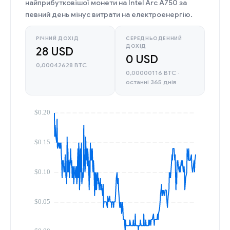
найприбутковішої монети на Intel Arc A750 за
певний день мінус витрати на електроенергію.
РІЧНИЙ ДОХІД
СЕРЕДНЬОДЕННИЙ
ДОХІД
28 USD
0 USD
0,00042628 BTC
0,00000116 BTC ·
останні 365 днів