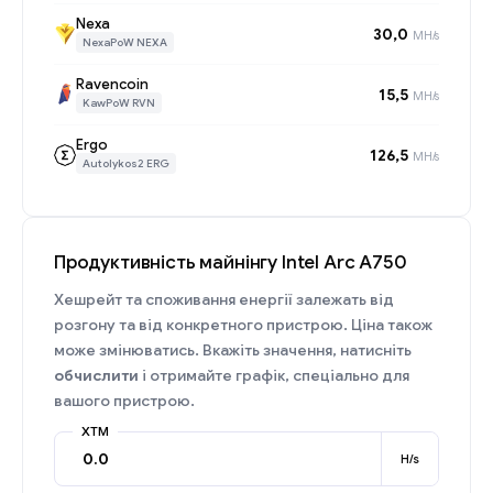
Nexa
30,0
MH/s
NexaPoW NEXA
Ravencoin
15,5
MH/s
KawPoW RVN
Ergo
126,5
MH/s
Autolykos2 ERG
Продуктивність майнінгу Intel Arc A750
Хешрейт та споживання енергії залежать від
розгону та від конкретного пристрою. Ціна також
може змінюватись. Вкажіть значення, натисніть
обчислити
і отримайте графік, спеціально для
вашого пристрою.
XTM
H/s