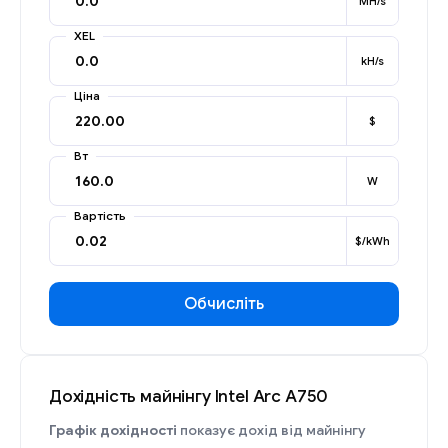
MH/s
XEL
kH/s
Ціна
$
Вт
W
Вартість
$/kWh
Обчисліть
Дохідність майнінгу Intel Arc A750
Графік дохідності
показує дохід від майнінгу