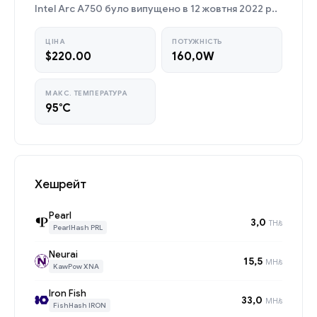
Intel Arc A750 було випущено в 12 жовтня 2022 р..
ЦІНА
ПОТУЖНІСТЬ
$220.00
160,0W
МАКС. ТЕМПЕРАТУРА
95°C
Хешрейт
Pearl
3,0
TH/s
PearlHash PRL
Neurai
15,5
MH/s
KawPow XNA
Iron Fish
33,0
MH/s
FishHash IRON