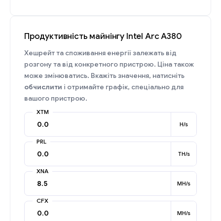
Продуктивність майнінгу Intel Arc A380
Хешрейт та споживання енергії залежать від
розгону та від конкретного пристрою. Ціна також
може змінюватись. Вкажіть значення, натисніть
обчислити
і отримайте графік, спеціально для
вашого пристрою.
XTM
H/s
PRL
TH/s
XNA
MH/s
CFX
MH/s