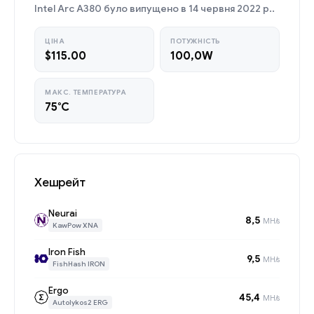
Intel Arc A380 було випущено в 14 червня 2022 р..
ЦІНА
ПОТУЖНІСТЬ
$115.00
100,0W
МАКС. ТЕМПЕРАТУРА
75°C
Хешрейт
Neurai
8,5
MH/s
KawPow XNA
Iron Fish
9,5
MH/s
FishHash IRON
Ergo
45,4
MH/s
Autolykos2 ERG