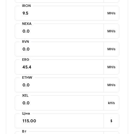
IRON
MH/s
NEXA
MH/s
RVN
MH/s
ERG
MH/s
ETHW
MH/s
XEL
kH/s
Ціна
$
Вт