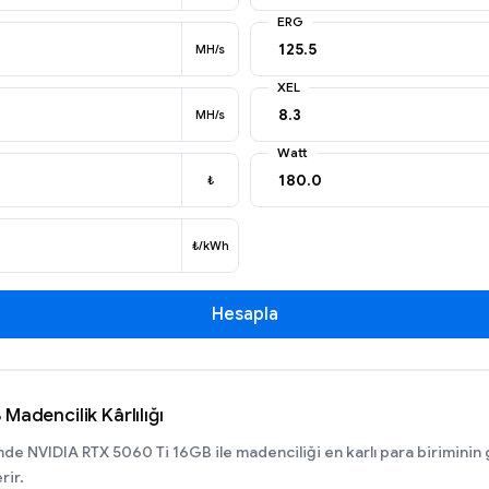
ERG
MH/s
XEL
MH/s
Watt
₺
₺/kWh
Hesapla
adencilik Kârlılığı
günde NVIDIA RTX 5060 Ti 16GB ile madenciliği en karlı para biriminin 
rir.