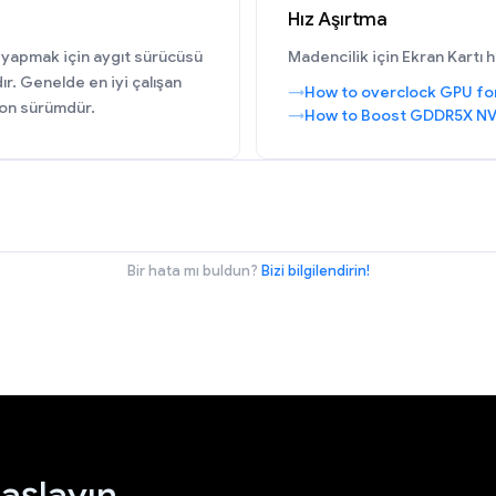
Hız Aşırtma
 yapmak için aygıt sürücüsü
Madencilik için Ekran Kartı 
ır. Genelde en iyi çalışan
How to overclock GPU fo
on sürümdür.
How to Boost GDDR5X NV
Bir hata mı buldun?
Bizi bilgilendirin!
aşlayın.