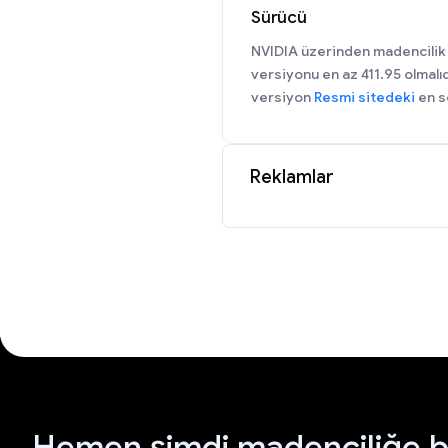
Sürücü
NVIDIA üzerinden madencilik
versiyonu en az 411.95 olmalıd
versiyon
Resmi sitedeki
en s
Reklamlar
Hemen şimdi madenciliğe b