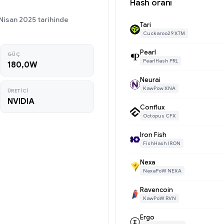
Hash oranı
Nisan 2025 tarihinde
Tari
Cuckaroo29 XTM
Pearl
GÜÇ
PearlHash PRL
180,0W
Neurai
KawPow XNA
ÜRETICI
NVIDIA
Conflux
Octopus CFX
Iron Fish
FishHash IRON
Nexa
NexaPoW NEXA
Ravencoin
KawPoW RVN
Ergo