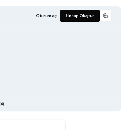
Oturum aç
Hesap Oluştur
(4)