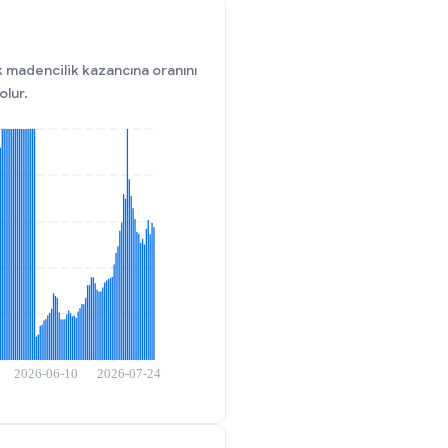
ık madencilik kazancına oranını
olur.