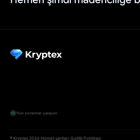
Tüm sistemler çalışıyor
© Kryptex 2026
•
Hizmet şartları
•
Gizlilik Politikası