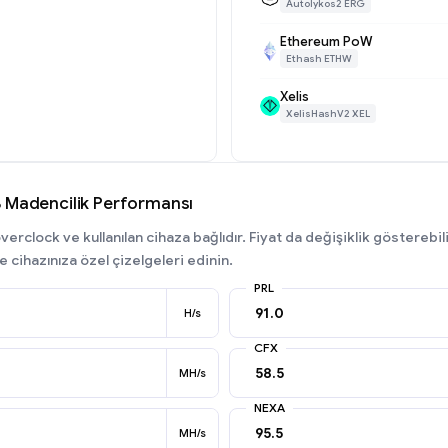
Autolykos2 ERG
Ethereum PoW
Ethash ETHW
Xelis
XelisHashV2 XEL
 Madencilik Performansı
erclock ve kullanılan cihaza bağlıdır. Fiyat da değişiklik gösterebil
e cihazınıza özel çizelgeleri edinin.
PRL
H/s
CFX
MH/s
NEXA
MH/s