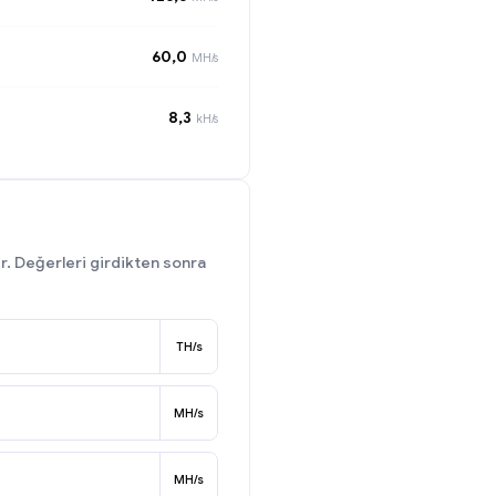
60,0
MH/s
8,3
kH/s
ir. Değerleri girdikten sonra
TH/s
MH/s
MH/s