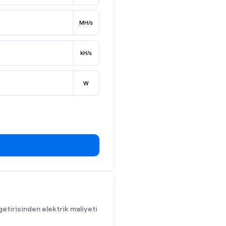
MH/s
kH/s
W
getirisinden elektrik maliyeti