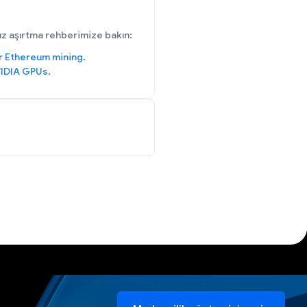
hız aşırtma rehberimize bakın:
r Ethereum mining.
IDIA GPUs.