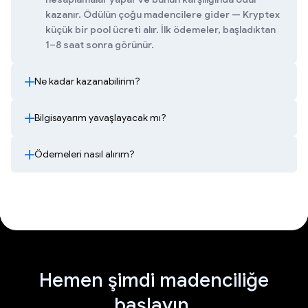
kazanır. Ödülün çoğu madencilere gider — Kryptex
küçük bir pool ücreti alır. İlk ödemeler, başladıktan
1–8 saat sonra görünür.
Ne kadar kazanabilirim?
Bilgisayarım yavaşlayacak mı?
Ödemeleri nasıl alırım?
Hemen şimdi madenciliğe
başlayın.