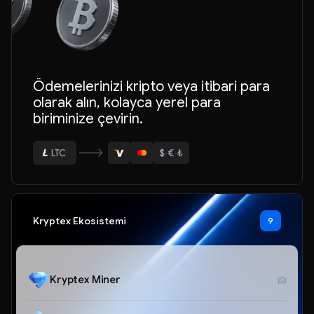
Ödemelerinizi kripto veya itibari para
olarak alın, kolayca yerel para
biriminize çevirin.
ETH
BTC
$
·
€
·
₺
USDT
LTC
ETH
Kryptex Ekosistemi
9
Kryptex Miner