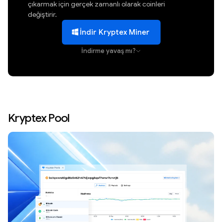
çıkarmak için gerçek zamanlı olarak coinleri
değiştirir.
İndir Kryptex Miner
İndirme yavaş mı?
Kryptex Pool