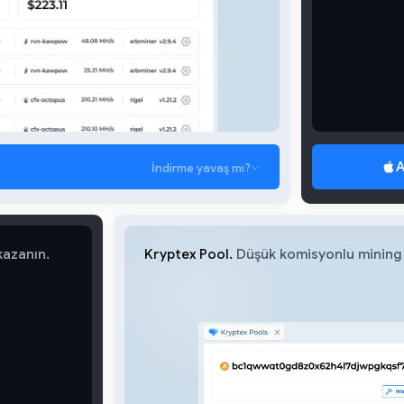
A
İndirme yavaş mı?
kazanın.
Kryptex Pool.
Düşük komisyonlu mining 