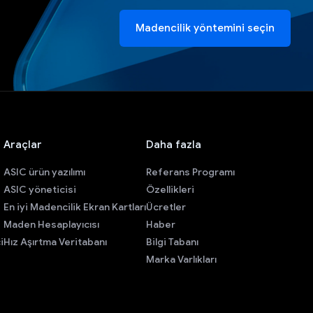
Madencilik yöntemini seçin
Araçlar
Daha fazla
ASIC ürün yazılımı
Referans Programı
ASIC yöneticisi
Özellikleri
En iyi Madencilik Ekran Kartları
Ücretler
Maden Hesaplayıcısı
Haber
i
Hız Aşırtma Veritabanı
Bilgi Tabanı
Marka Varlıkları