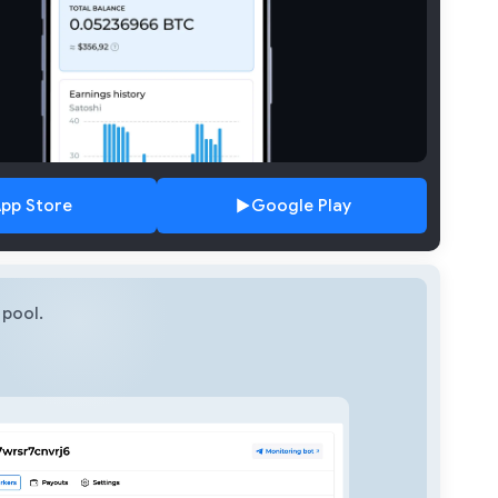
pp Store
Google Play
pool.