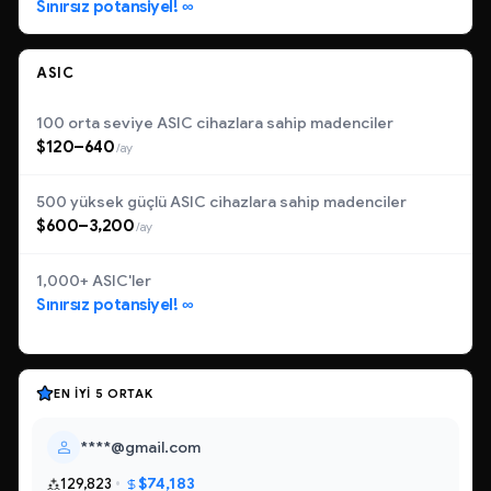
Sınırsız potansiyel! ∞
ASIC
100 orta seviye ASIC cihazlara sahip madenciler
$120–640
/ay
500 yüksek güçlü ASIC cihazlara sahip madenciler
$600–3,200
/ay
1,000+ ASIC'ler
Sınırsız potansiyel! ∞
EN İYI 5 ORTAK
****@gmail.com
$74,183
129,823