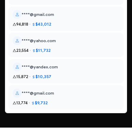
****@gmail.com
$43,012
94,818
****@yahoo.com
$11,732
23,554
****@yandex.com
$10,357
15,872
****@gmail.com
$9,732
13,774