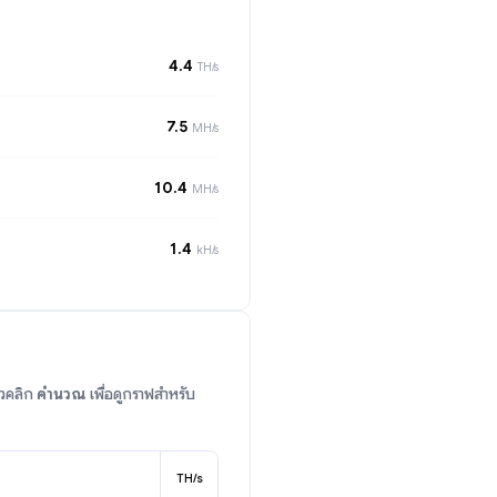
4.4
TH/s
7.5
MH/s
10.4
MH/s
1.4
kH/s
้วคลิก
คำนวณ
เพื่อดูกราฟสำหรับ
TH/s