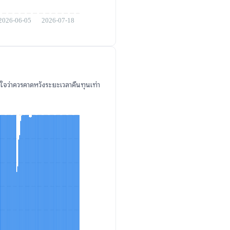
จว่าควรคาดหวังระยะเวลาคืนทุนเท่า