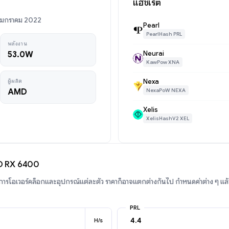
แฮชเรต
19 มกราคม 2022
Pearl
PearlHash PRL
พลังงาน
Neurai
53.0W
KawPow XNA
Nexa
ผู้ผลิต
AMD
NexaPoW NEXA
Xelis
XelisHashV2 XEL
D RX 6400
บการโอเวอร์คล็อกและอุปกรณ์แต่ละตัว ราคาก็อาจแตกต่างกันไป กำหนดค่าต่าง ๆ แล
PRL
H/s