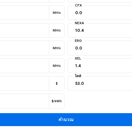
CFX
MH/s
NEXA
MH/s
ERG
MH/s
XEL
MH/s
วัตต์
$
$/kWh
คำนวณ