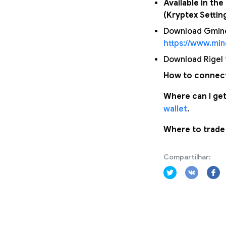
Available in th
(Kryptex Settin
Download Gminer
https://www.mi
Download Rigel f
How to connect
Where can I get
wallet
.
Where to trade
Compartilhar: