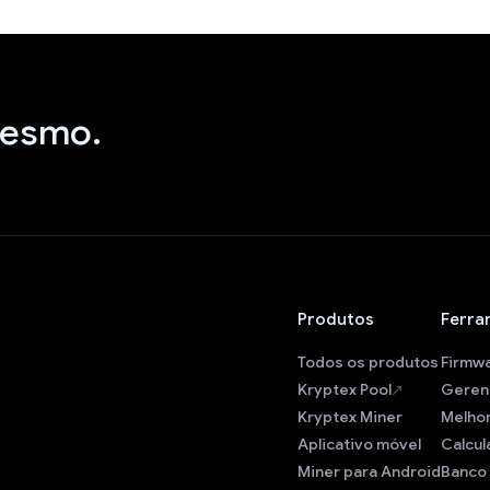
mesmo.
Produtos
Ferra
Todos os produtos
Firmw
Kryptex Pool
Geren
Kryptex Miner
Melho
Aplicativo móvel
Calcul
Miner para Android
Banco 