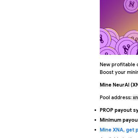
New profitable c
Boost your minin
Mine NeurAI (X
Pool address:
xn
PROP payout sy
Minimum payout
Mine XNA, get p