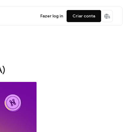
Fazer log in
Criar conta
A)