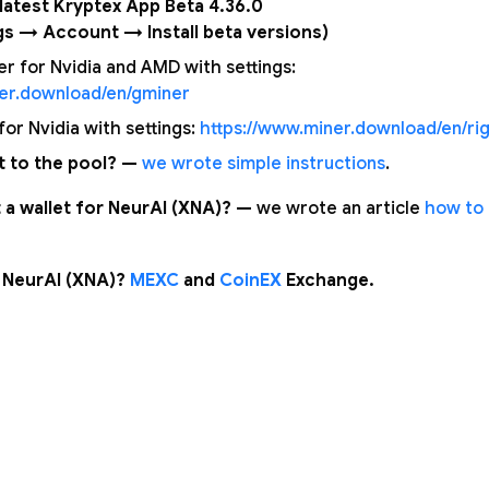
e latest Kryptex App Beta 4.36.0
gs → Account → Install beta versions)
 for Nvidia and AMD with settings:
ner.download/en/gminer
or Nvidia with settings:
https://www.miner.download/en/rig
 to the pool? —
we wrote simple instructions
.
 a wallet for NeurAI (XNA)? —
we wrote an article
how to 
 NeurAI (XNA)?
MEXC
and
CoinEX
Exchange.