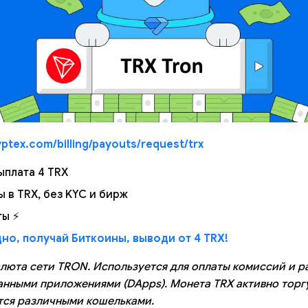
ptex.com/billing/payouts/request/trx
ыплата 4 TRX
 в TRX, без KYC и бирж
ты ⚡
но, получай Биткоины, выводи от 4 TRX!
люта сети TRON. Используется для оплаты комиссий и р
нными приложениями (DApps). Монета TRX активно торг
тся различными кошельками.