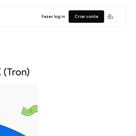
Fazer log in
Criar conta
(Tron)