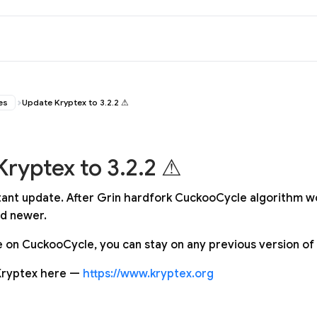
es
Update Kryptex to 3.2.2 ⚠
ryptex to 3.2.2 ⚠
rtant update. After Grin hardfork CuckooCycle algorithm w
nd newer.
ne on CuckooCycle, you can stay on any previous version of
Kryptex here —
https://www.kryptex.org