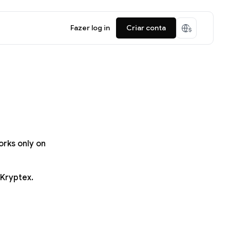
Fazer log in
Criar conta
orks only on
 Kryptex.