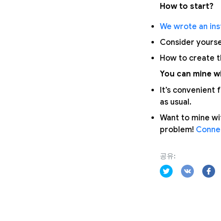
How to start?
We wrote an inst
Consider yours
How to create 
You can mine wi
It’s convenient
as usual.
Want to mine wi
problem!
Connec
공유: