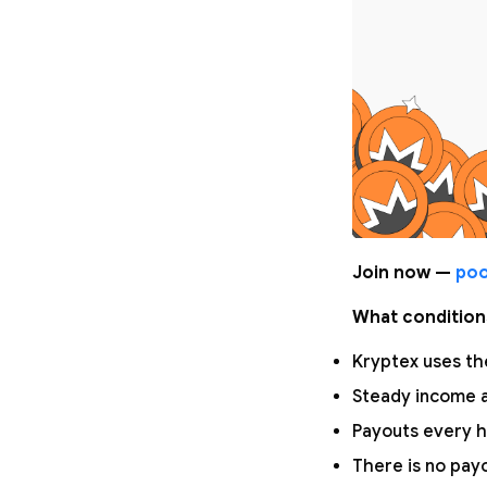
Join now —
poo
What condition
Kryptex uses the
Steady income a
Payouts every h
There is no pay