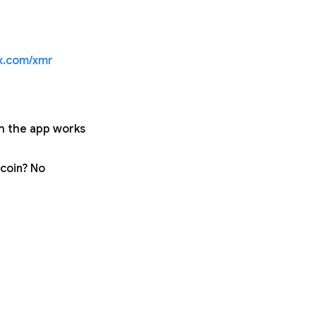
ex.com/xmr
gh the app works
tcoin? No