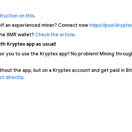
ruction on this
.
elf an experienced miner? Connect now
https://pool.krypt
the XMR wallet?
Check the article
.
th Kryptex app as usual!
 for you to use the Kryptex app? No problem! Mining throu
thout the app, but on a Kryptex account and get paid in Bi
t directly
.