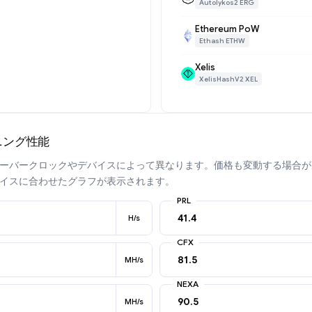
Autolykos2 ERG
Ethereum PoW
Ethash ETHW
Xelis
XelisHashV2 XEL
イニング性能
ーバークロックやデバイスによって異なります。価格も変動する場合が
イスに合わせたグラフが表示されます。
PRL
H/s
CFX
MH/s
NEXA
MH/s