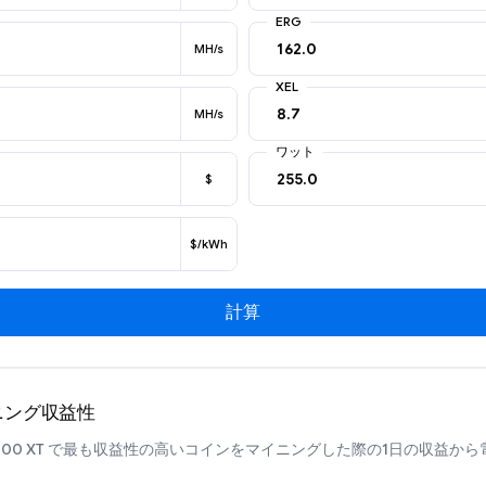
ERG
MH/s
XEL
MH/s
ワット
$
$/kWh
計算
マイニング収益性
 7900 XT で最も収益性の高いコインをマイニングした際の1日の収益