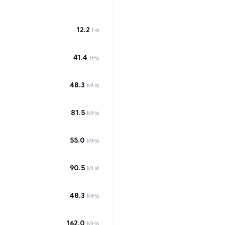
12.2
H/s
41.4
TH/s
48.3
MH/s
81.5
MH/s
55.0
MH/s
90.5
MH/s
48.3
MH/s
162.0
MH/s