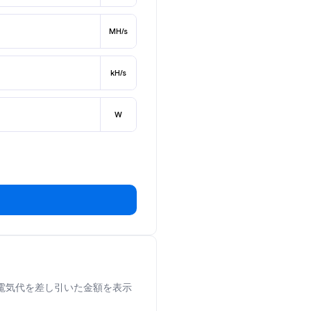
MH/s
kH/s
W
から電気代を差し引いた金額を表示