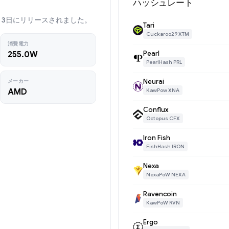
ハッシュレート
2年11月3日にリリースされました。
Tari
Cuckaroo29 XTM
消費電力
Pearl
255.0W
PearlHash PRL
Neurai
メーカー
AMD
KawPow XNA
Conflux
Octopus CFX
Iron Fish
FishHash IRON
Nexa
NexaPoW NEXA
Ravencoin
KawPoW RVN
Ergo