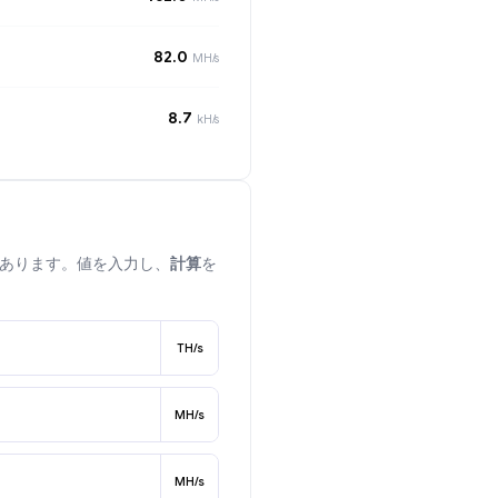
82.0
MH/s
8.7
kH/s
あります。値を入力し、
計算
を
TH/s
MH/s
MH/s