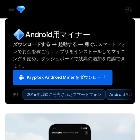
Android用マイナー
ダウンロードする
→
起動する
→
稼ぐ.
. スマートフォ
ンでお金を稼ごう：アプリをインストールしてマイニ
ングを始め、ダッシュボードで残高の増加を確認でき
ます。
Kryptex Android Minerをダウンロード
2016年以降に発売されたスマートフォン
Android 9以上
要件: