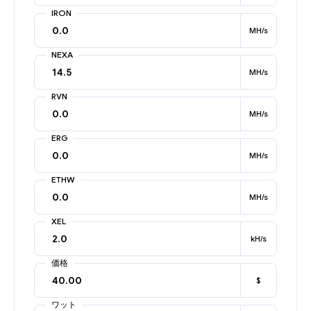
IRON
MH/s
NEXA
MH/s
RVN
MH/s
ERG
MH/s
ETHW
MH/s
XEL
kH/s
価格
$
ワット