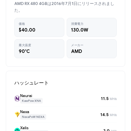
AMD RX 480 4GBは2016年7月1日にリリースされまし
た。
価格
消費電力
$40.00
130.0W
最大温度
メーカー
90°C
AMD
ハッシュレート
Neurai
11.5
MH/s
KawPow XNA
Nexa
14.5
MH/s
NexaPoW NEXA
Xelis
2.0
kH/s