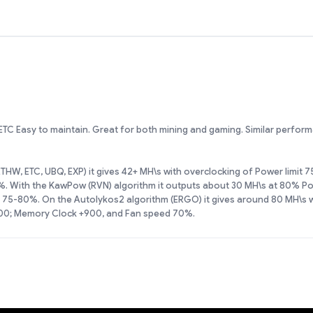
TC Easy to maintain. Great for both mining and gaming. Similar perfor
THW, ETC, UBQ, EXP) it gives 42+ MH\s with overclocking of Power limit
 With the KawPow (RVN) algorithm it outputs about 30 MH\s at 80% Pow
5-80%. On the Autolykos2 algorithm (ERGO) it gives around 80 MH\s wi
100; Memory Clock +900, and Fan speed 70%.