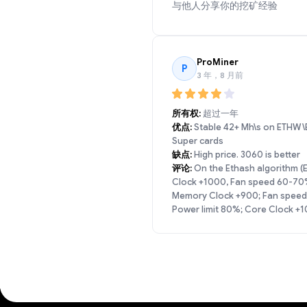
与他人分享你的挖矿经验
ProMiner
P
3 年，8 月前
所有权:
超过一年
优点:
Stable 42+ Mh\s on ETHW\E
Super cards
缺点:
High price. 3060 is better
评论:
On the Ethash algorithm (E
Clock +1000, Fan speed 60-70%.
Memory Clock +900; Fan speed 7
Power limit 80%; Core Clock +