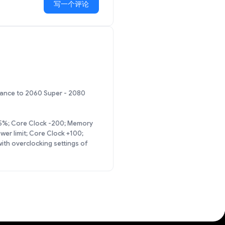
写一个评论
mance to 2060 Super - 2080
 75%; Core Clock -200; Memory
er limit; Core Clock +100;
th overclocking settings of