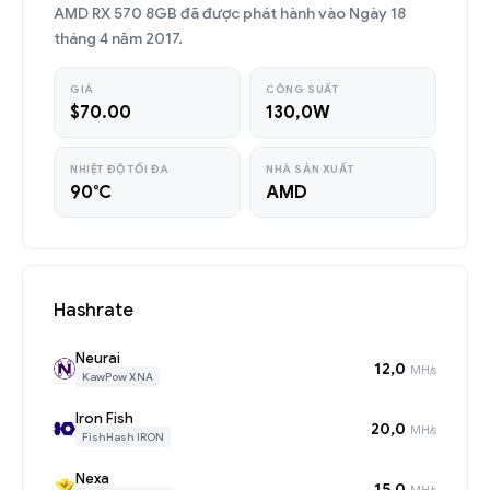
AMD RX 570 8GB đã được phát hành vào Ngày 18
tháng 4 năm 2017.
GIÁ
CÔNG SUẤT
$70.00
130,0W
NHIỆT ĐỘ TỐI ĐA
NHÀ SẢN XUẤT
90°C
AMD
Hashrate
Neurai
12,0
MH/s
KawPow XNA
Iron Fish
20,0
MH/s
FishHash IRON
Nexa
15,0
MH/s