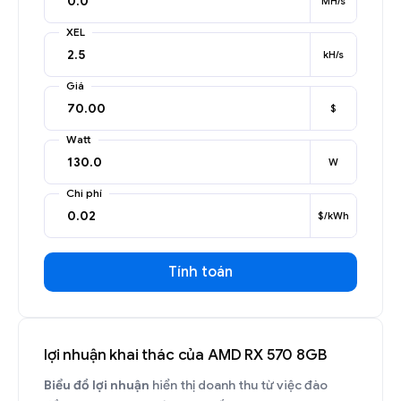
MH/s
XEL
kH/s
Giá
$
Watt
W
Chi phí
$/kWh
Tính toán
lợi nhuận khai thác của AMD RX 570 8GB
Biểu đồ lợi nhuận
hiển thị doanh thu từ việc đào