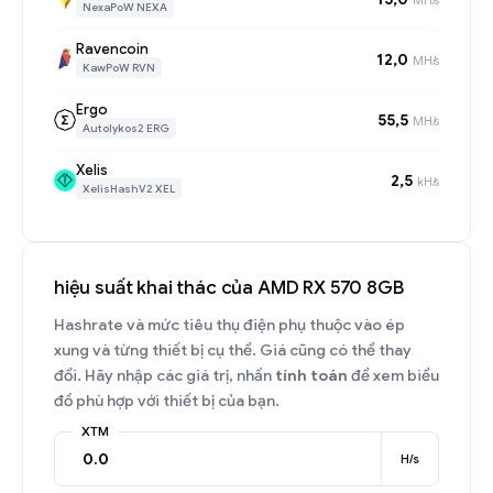
NexaPoW NEXA
Ravencoin
12,0
MH/s
KawPoW RVN
Ergo
55,5
MH/s
Autolykos2 ERG
Xelis
2,5
kH/s
XelisHashV2 XEL
hiệu suất khai thác của AMD RX 570 8GB
Hashrate và mức tiêu thụ điện phụ thuộc vào ép
xung và từng thiết bị cụ thể. Giá cũng có thể thay
đổi. Hãy nhập các giá trị, nhấn
tính toán
để xem biểu
đồ phù hợp với thiết bị của bạn.
XTM
H/s