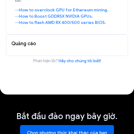
tôi:
How to overclock GPU for Ethereum mining.
How to Boost GDDR5X NVIDIA GPUs.
How to flash AMD RX 400/500 series BIOS.
Quảng cáo
Phát hiện lỗi?
Hãy cho chúng tôi biết!
Bắt đầu đào ngay bây giờ.
Chọn phương thức khai thác của bạn