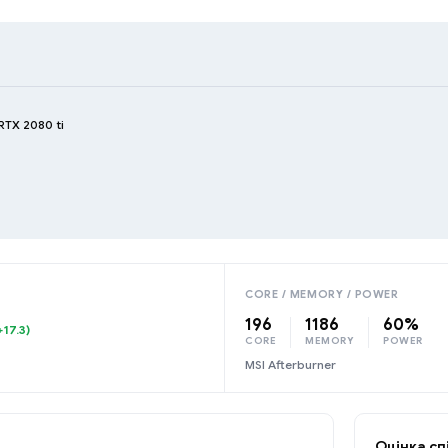
 RTX 2080 ti
CORE / MEMORY / POWER
196
1186
60%
+17.3)
CORE
MEMORY
POWER
MSI Afterburner
Оцінка сп