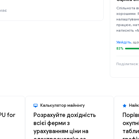
Спільнота ви
має
хорошими. 
налаштуванн
працює, нат
натисніть «
Увійдіть
, що
83%
Поділитися:
Калькулятор майнінгу
Найк
PU for
Розрахуйте дохідність
Порів
всієї ферми з
окупн
урахуванням ціни на
табли