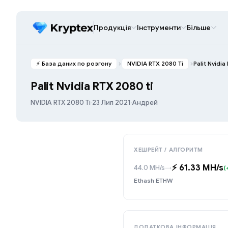
Продукція
Інструменти
Більше
⚡️ База даних по розгону
NVIDIA RTX 2080 Ti
Palit Nvidia
Palit Nvidia RTX 2080 ti
NVIDIA RTX 2080 Ti
·
23 Лип 2021
·
Андрей
ХЕШРЕЙТ / АЛГОРИТМ
⚡️ 61.33 MH/s
44.0 MH/s
→
(
Ethash ETHW
ДОДАТКОВА ІНФОРМАЦІЯ