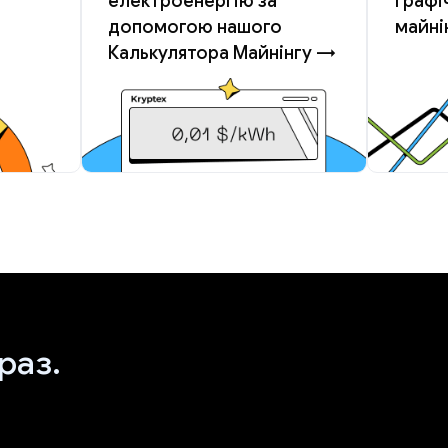
електроенергію за
графі
допомогою нашого
майні
Калькулятора Майнінгу →
раз.