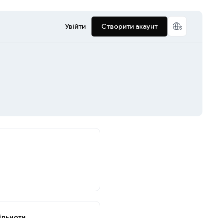
Увійти
Створити акаунт
ільноти