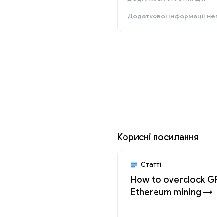
Додаткової інформації не
Корисні посилання
Статті
How to overclock G
Ethereum mining →