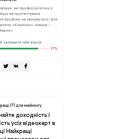
рішує, які профілі розгону є
Якщо ви протестували
я профілю на своєму рігу і все
исніть «Корисно», інакше –
Марно».
б залишити свій відгук
17%
ращі ГП для майнінгу
няйте доходність і
ість усіх відеокарт в
ці Найкращі