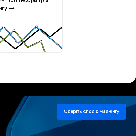
чні процесори для
нгу →
Оберіть спосіб майнінгу