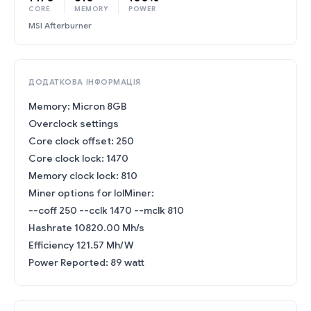
CORE
MEMORY
POWER
MSI Afterburner
ДОДАТКОВА ІНФОРМАЦІЯ
Memory: Micron 8GB
Overclock settings
Core clock offset: 250
Core clock lock: 1470
Memory clock lock: 810
Miner options for lolMiner:
--coff 250 --cclk 1470 --mclk 810
Hashrate 10820.00 Mh/s
Efficiency 121.57 Mh/W
Power Reported: 89 watt