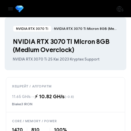
NVIDIA RTX 3070 Ti
NVIDIA RTX 3070 Ti Micron 8GB (Medium Overclock)
NVIDIA RTX 3070 Ti Micron 8GB
(Medium Overclock)
NVIDIA RTX 3070 Ti
·
25 Кві 2023
·
Kryptex Support
ХЕШРЕЙТ / АЛГОРИТМ
⚡️ 10.82 GH/s
11.65 GH/s
→
(-0.8)
Blake3 IRON
CORE / MEMORY / POWER
1470
810
100%