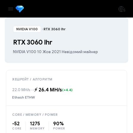
NVIDIA V100
RTX 3060 lhr
RTX 3060 lhr
NVIDIA V100
·
10 Жов 2021
·
Невідомий майнер
ХЕШРЕЙТ / АЛГОРИТМ
⚡️ 26.4 MH/s
22.0 MH/s
→
(+4.4)
Ethash ETHW
CORE / MEMORY / POWER
-52
1275
90%
CORE
MEMORY
POWER