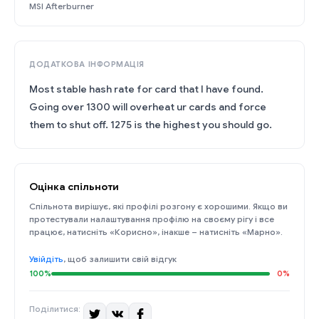
MSI Afterburner
ДОДАТКОВА ІНФОРМАЦІЯ
Most stable hash rate for card that I have found.
Going over 1300 will overheat ur cards and force
them to shut off. 1275 is the highest you should go.
Оцінка спільноти
Спільнота вирішує, які профілі розгону є хорошими. Якщо ви
протестували налаштування профілю на своєму рігу і все
працює, натисніть «Корисно», інакше – натисніть «Марно».
Увійдіть
, щоб залишити свій відгук
100%
0%
Поділитися: