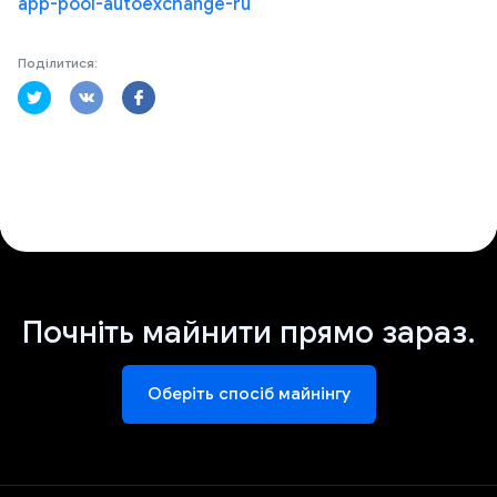
app-pool-autoexchange-ru
Поділитися:
Почніть майнити прямо зараз.
Оберіть спосіб майнінгу