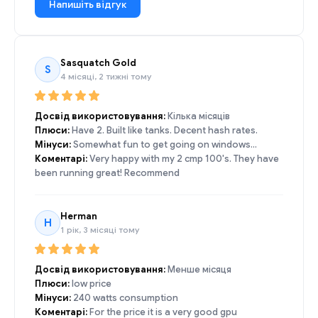
Напишіть відгук
Sasquatch Gold
S
4 місяці, 2 тижні тому
Досвід використовування:
Кілька місяців
Плюси:
Have 2. Built like tanks. Decent hash rates.
Мінуси:
Somewhat fun to get going on windows...
Коментарі:
Very happy with my 2 cmp 100's. They have
been running great! Recommend
Herman
H
1 рік, 3 місяці тому
Досвід використовування:
Менше місяця
Плюси:
low price
Мінуси:
240 watts consumption
Коментарі:
For the price it is a very good gpu