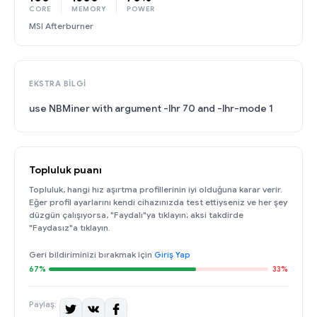
CORE
MEMORY
POWER
MSI Afterburner
EKSTRA BILGI
use NBMiner with argument -lhr 70 and -lhr-mode 1
Topluluk puanı
Topluluk, hangi hız aşırtma profillerinin iyi olduğuna karar verir.
Eğer profil ayarlarını kendi cihazınızda test ettiyseniz ve her şey
düzgün çalışıyorsa, "Faydalı"ya tıklayın; aksi takdirde
"Faydasız"a tıklayın.
Geri bildiriminizi bırakmak için
Giriş Yap
67%
33%
Paylaş: