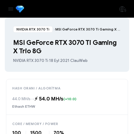
NVIDIA RTX 3070 Ti
MSI GeForce RTX 3070 Ti Gaming X Trio 8G
MSI GeForce RTX 3070 Ti Gaming
X Trio 8G
NVIDIA RTX 3070 Ti
·
18 Eyl 2021
·
ClauWeb
HASH ORANI / ALGORITMA
⚡️ 54.0 MH/s
44.0 MH/s
→
(+10.0)
Ethash ETHW
CORE / MEMORY / POWER
100
1500
70%