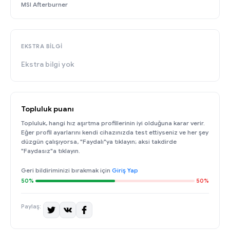
MSI Afterburner
EKSTRA BILGI
Ekstra bilgi yok
Topluluk puanı
Topluluk, hangi hız aşırtma profillerinin iyi olduğuna karar verir.
Eğer profil ayarlarını kendi cihazınızda test ettiyseniz ve her şey
düzgün çalışıyorsa, "Faydalı"ya tıklayın; aksi takdirde
"Faydasız"a tıklayın.
Geri bildiriminizi bırakmak için
Giriş Yap
50%
50%
Paylaş: