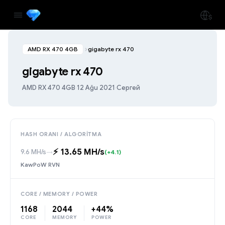
AMD RX 470 4GB
gigabyte rx 470
gigabyte rx 470
AMD RX 470 4GB
·
12 Ağu 2021
·
Сергей
HASH ORANI / ALGORITMA
⚡️ 13.65 MH/s
9.6 MH/s
→
(+4.1)
KawPoW RVN
CORE / MEMORY / POWER
1168
2044
+44%
CORE
MEMORY
POWER