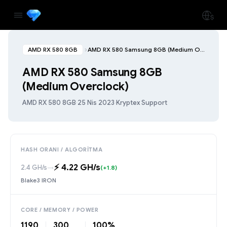
AMD RX 580 8GB
AMD RX 580 Samsung 8GB (Medium Overclock)
AMD RX 580 Samsung 8GB
(Medium Overclock)
AMD RX 580 8GB
·
25 Nis 2023
·
Kryptex Support
HASH ORANI / ALGORITMA
⚡️ 4.22 GH/s
2.4 GH/s
→
(+1.8)
Blake3 IRON
CORE / MEMORY / POWER
1190
300
100%