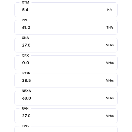
XTM
H/s
PRL
TH/s
XNA
MH/s
CFX
MH/s
IRON
MH/s
NEXA
MH/s
RVN
MH/s
ERG