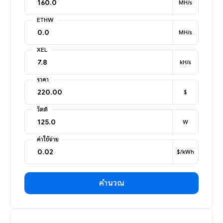
MH/s
ETHW
MH/s
XEL
kH/s
ราคา
$
วัตต์
W
ค่าใช้จ่าย
$/kWh
คำนวณ