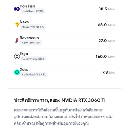
Iron Fish
38.5
MH/s
FishHash IRON
Nexa
68.0
MH/s
NexaPoW NEXA
Ravencoin
27.0
MH/s
KawPoW RVN
Ergo
160.0
MH/s
Autolykos2 ERG
Xelis
7.8
kH/s
XelisHashV2 XEL
ประสิทธิภาพการขุดของ NVIDIA RTX 3060 Ti
แฮชเรตและการใช้พลังงานขึ้นอยู่กับการโอเวอร์คล็อกและ
อุปกรณ์แต่ละตัว ราคาก็อาจแตกต่างกันไป กำหนดค่าต่าง ๆ แล้ว
คลิก
คำนวณ
เพื่อดูกราฟสำหรับอุปกรณ์ของคุณ