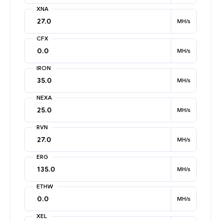
XNA
MH/s
CFX
MH/s
IRON
MH/s
NEXA
MH/s
RVN
MH/s
ERG
MH/s
ETHW
MH/s
XEL