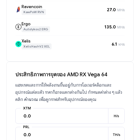
Ravencoin
27.0
MH/s
KawPoW RVN
Ergo
135.0
MH/s
Autolykos2 ERG
Xelis
6.1
kH/s
XelisHashV2 XEL
ประสิทธิภาพการขุดของ AMD RX Vega 64
แฮชเรตและการใช้พลังงานขึ้นอยู่กับการโอเวอร์คล็อกและ
อุปกรณ์แต่ละตัว ราคาก็อาจแตกต่างกันไป กำหนดค่าต่าง ๆ แล้ว
คลิก
คำนวณ
เพื่อดูกราฟสำหรับอุปกรณ์ของคุณ
XTM
H/s
PRL
TH/s