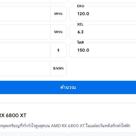
ERG
MH/s
XEL
MH/s
วัตต์
$
$/kWh
คำนวณ
 RX 6800 XT
รขุดเหรียญที่ทำกำไรสูงสุดบน AMD RX 6800 XT ในแต่ละวันหลังหักค่าไฟฟ้า