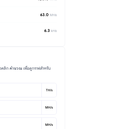
63.0
MH/s
6.3
kH/s
้วคลิก
คำนวณ
เพื่อดูกราฟสำหรับ
TH/s
MH/s
MH/s