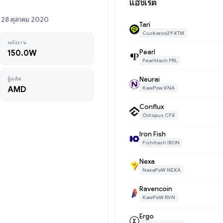
แฮชเรต
่ 28 ตุลาคม 2020
Tari
Cuckaroo29 XTM
พลังงาน
Pearl
150.0W
PearlHash PRL
Neurai
ผู้ผลิต
AMD
KawPow XNA
Conflux
Octopus CFX
Iron Fish
FishHash IRON
Nexa
NexaPoW NEXA
Ravencoin
KawPoW RVN
Ergo