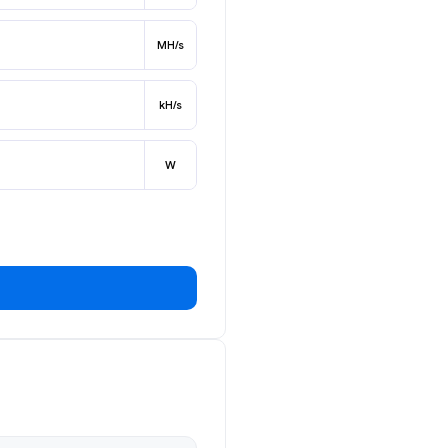
MH/s
kH/s
W