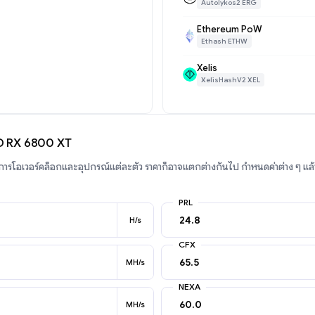
Autolykos2 ERG
Ethereum PoW
Ethash ETHW
Xelis
XelisHashV2 XEL
D RX 6800 XT
บการโอเวอร์คล็อกและอุปกรณ์แต่ละตัว ราคาก็อาจแตกต่างกันไป กำหนดค่าต่าง ๆ แล
PRL
H/s
CFX
MH/s
NEXA
MH/s