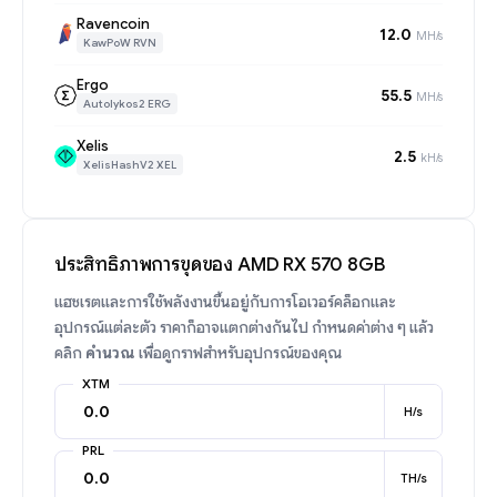
Ravencoin
12.0
MH/s
KawPoW RVN
Ergo
55.5
MH/s
Autolykos2 ERG
Xelis
2.5
kH/s
XelisHashV2 XEL
ประสิทธิภาพการขุดของ AMD RX 570 8GB
แฮชเรตและการใช้พลังงานขึ้นอยู่กับการโอเวอร์คล็อกและ
อุปกรณ์แต่ละตัว ราคาก็อาจแตกต่างกันไป กำหนดค่าต่าง ๆ แล้ว
คลิก
คำนวณ
เพื่อดูกราฟสำหรับอุปกรณ์ของคุณ
XTM
H/s
PRL
TH/s