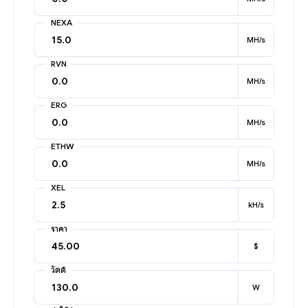
NEXA
MH/s
RVN
MH/s
ERG
MH/s
ETHW
MH/s
XEL
kH/s
ราคา
$
วัตต์
W