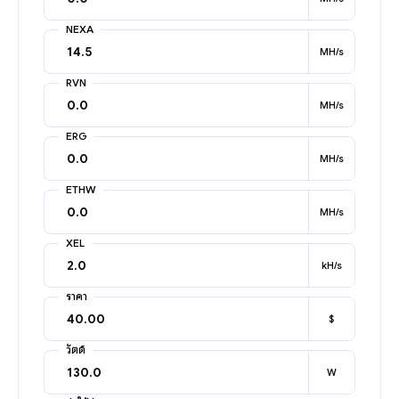
NEXA
MH/s
RVN
MH/s
ERG
MH/s
ETHW
MH/s
XEL
kH/s
ราคา
$
วัตต์
W